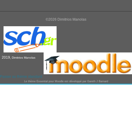
©2026 Dimitrios Manolas
2019,
Dimitrios Manolas
Passer au thème standard
Le thème
Essential
pour Moodle est développé par
Gareth J Barnard