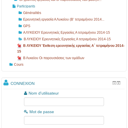
ι
τ
Participants
ά
ε
Généralités
σ
τ
Ερευνητική εργασία Α Λυκείου (Β’ τετραμήνου 2014...
ε
ρ
GPS
ι
α
Α ΛΥΚΕΙΟΥ Ερευνητικές Εργασίες Α τετραμήνου 2014-15
Β ΛΥΚΕΙΟΥ Ερευνητικές Εργασίες Α τετραμήνου 2014-15
ς
μ
Β ΛΥΚΕΙΟΥ Έκθεση ερευνητικής εργασίας Α΄ τετραμήνου 2014-
τ
ή
15
ω
ν
Β Λυκείου Οι παρουσιάσεις των ομάδων
ν
ο
Cours
μ
υ
α
2
CONNEXION
θ
0
Nom d'utilisateur
η
1
τ
4
Mot de passe
ι.
-
.
1