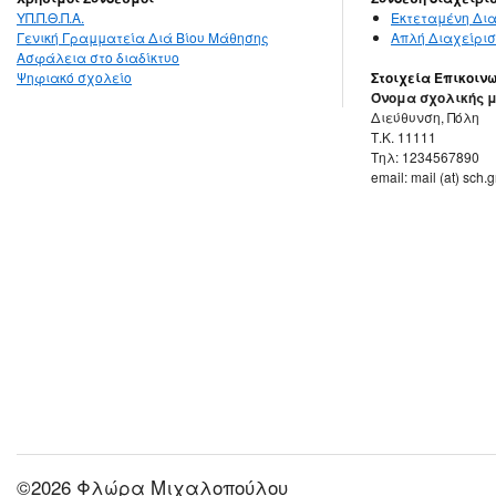
ΥΠ.Π.Θ.Π.Α.
Εκτεταμένη Δια
Γενική Γραμματεία Διά Βίου Μάθησης
Απλή Διαχείρισ
Ασφάλεια στο διαδίκτυο
Ψηφιακό σχολείο
Στοιχεία Επικοιν
Όνομα σχολικής 
Διεύθυνση, Πόλη
Τ.Κ. 11111
Τηλ: 1234567890
email: mail (at) sch.g
©2026 Φλώρα Μιχαλοπούλου