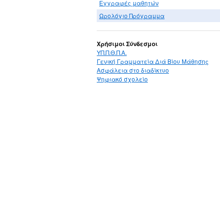
Εγγραφές μαθητών
Ωρολόγιο Πρόγραμμα
Χρήσιμοι Σύνδεσμοι
ΥΠ.Π.Θ.Π.Α.
Γενική Γραμματεία Διά Βίου Μάθησης
Ασφάλεια στο διαδίκτυο
Ψηφιακό σχολείο