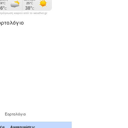
πρόγνωση καιρού από το weather.gr
ορτολόγιο
Εορτολόγιο
έα
Ανακοινώσεις