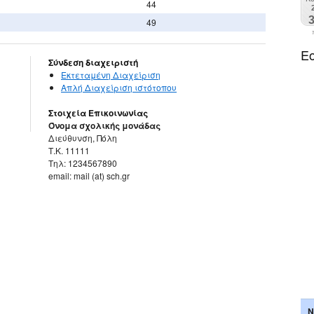
44
49
Ε
Σύνδεση διαχειριστή
Εκτεταμένη Διαχείριση
Απλή Διαχείριση ιστότοπου
Στοιχεία Επικοινωνίας
Όνομα σχολικής μονάδας
Διεύθυνση, Πόλη
Τ.Κ. 11111
Τηλ: 1234567890
email: mail (at) sch.gr
Ν