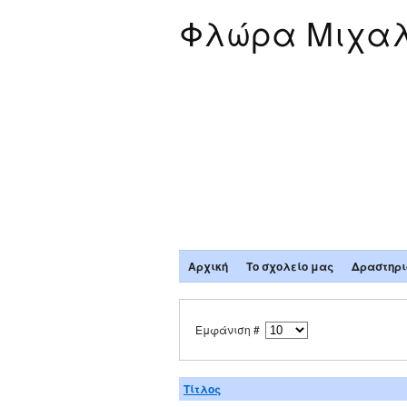
Φλώρα Μιχαλ
Αρχική
Το σχολείο μας
Δραστηρι
Εμφάνιση #
Τίτλος