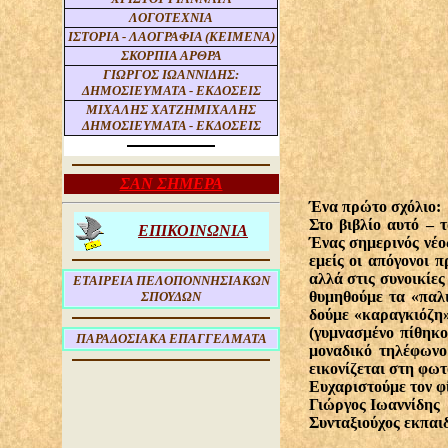
ΛΟΓΟΤΕΧΝΙΑ
ΙΣΤΟΡΙΑ - ΛΑΟΓΡΑΦΙΑ (ΚΕΙΜΕΝΑ)
ΣΚΟΡΠΙΑ ΑΡΘΡΑ
ΓΙΩΡΓΟΣ ΙΩΑΝΝΙΔΗΣ:
ΔΗΜΟΣΙΕΥΜΑΤΑ - ΕΚΔΟΣΕΙΣ
ΜΙΧΑΛΗΣ ΧΑΤΖΗΜΙΧΑΛΗΣ
ΔΗΜΟΣΙΕΥΜΑΤΑ - ΕΚΔΟΣΕΙΣ
ΣΑΝ ΣΗΜΕΡΑ
Ένα πρώτο σχόλιο
Στο βιβλίο αυτό – 
ΕΠΙΚΟΙΝΩΝΙΑ
Ένας σημερινός νέο
εμείς οι απόγονοι 
αλλά στις συνοικίε
ΕΤΑΙΡΕΙΑ ΠΕΛΟΠΟΝΝΗΣΙΑΚΩΝ
θυμηθούμε τα «παλι
ΣΠΟΥΔΩΝ
δούμε «καραγκιόζη»
(γυμνασμένο πίθηκ
ΠΑΡΑΔΟΣΙΑΚΑ ΕΠΑΓΓΕΛΜΑΤΑ
μοναδικό τηλέφωνο
εικονίζεται στη φω
Ευχαριστούμε τον φ
Γιώργος Ιωαννίδ
Συνταξιούχος ε