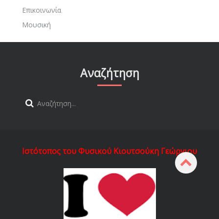
Επικοινωνία
Μουσική
Αναζήτηση
Ιστότοπος του Φυσικού Κιουτσούκη Γεώργιου