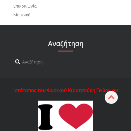
Επικοινωνία
Μουσική
Αναζήτηση
Ιστότοπος του Φυσικού Κιουτσούκη Γεώργιου