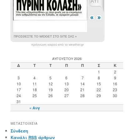
πρόγνωση καιρού από το weather.gr
ΑΥΓΟΎΣΤΟΥ 2026
Δ
Τ
Τ
Π
Π
Σ
Κ
1
2
3
4
5
6
7
8
9
10
11
12
13
14
15
16
17
18
19
20
21
22
23
24
25
26
27
28
29
30
31
« Αυγ
ΜΕΤΑΣΤΟΙΧΕΊΑ
Σύνδεση
Κανάλι
RSS
άρθρων