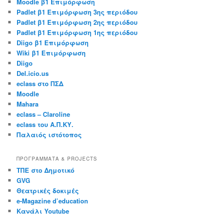
Moodle β1 Επιμόρφωση
Padlet β1 Επιμόρφωση 3ης περιόδου
Padlet β1 Επιμόρφωση 2ης περιόδου
Padlet β1 Επιμόρφωση 1ης περιόδου
Diigo β1 Επιμόρφωση
Wiki β1 Επιμόρφωση
Diigo
Del.icio.us
eclass στο ΠΣΔ
Moodle
Mahara
eclass – Claroline
eclass του Α.Π.ΚΥ.
Παλαιός ιστότοπος
ΠΡΟΓΡΆΜΜΑΤΑ & PROJECTS
ΤΠΕ στο Δημοτικό
GVG
Θεατρικές δοκιμές
e-Magazine d’education
Κανάλι Youtube