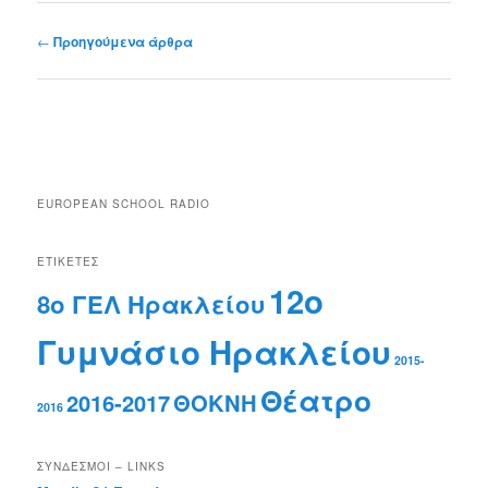
Πλοήγηση άρθρων
←
Προηγούμενα άρθρα
EUROPEAN SCHOOL RADIO
ΕΤΙΚΈΤΕΣ
12ο
8ο ΓΕΛ Ηρακλείου
Γυμνάσιο Ηρακλείου
2015-
Θέατρο
2016-2017
ΘΟΚΝΗ
2016
ΣΎΝΔΕΣΜΟΙ – LINKS