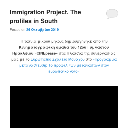
Immigration Project. The
profiles in South
Posted on
26 Οκτωβρίου 2019
Η ταινία μικρού μήκους δημιουργήθηκε από την
Κινηματογραφική ομάδα του 12ου Γυμνασίου
Ηρακλείου «CINEpease»
στα πλαίσια της συνεργασίας
μας με το
Ευρωπαϊκό Σχολείο Μονάχου
στο
«Πρόγραμμα
μετανάστευση: Το προφίλ των μεταναστών στον
ευρωπαϊκό νότο»