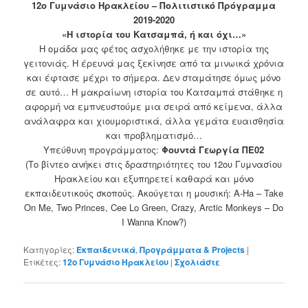
12ο Γυμνάσιο Ηρακλείου – Πολιτιστικό Πρόγραμμα
2019-2020
«Η ιστορία του Κατσαμπά, ή και όχι…»
Η ομάδα μας φέτος ασχολήθηκε με την ιστορία της
γειτονιάς. Η έρευνά μας ξεκίνησε από τα μινωικά χρόνια
και έφτασε μέχρι το σήμερα. Δεν σταμάτησε όμως μόνο
σε αυτό… Η μακραίωνη ιστορία του Κατσαμπά στάθηκε η
αφορμή να εμπνευστούμε μια σειρά από κείμενα, άλλα
ανάλαφρα και χιουμοριστικά, άλλα γεμάτα ευαισθησία
και προβληματισμό…
Υπεύθυνη προγράμματος:
Φουντά Γεωργία ΠΕ02
(Το βίντεο ανήκει στις δραστηριότητες του 12ου Γυμνασίου
Ηρακλείου και εξυπηρετεί καθαρά και μόνο
εκπαιδευτικούς σκοπούς. Ακούγεται η μουσική: A-Ha – Take
On Me, Two Princes, Cee Lo Green, Crazy, Arctic Monkeys – Do
I Wanna Know?)
Κατηγορίες:
Εκπαιδευτικά
,
Προγράμματα & Projects
|
Ετικέτες:
12ο Γυμνάσιο Ηρακλείου
|
Σχολιάστε