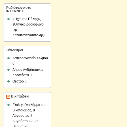
Ραδιόφωνο στο
INTERNET
«Ηχώ της Πόλης»,
ελληνικό ραδιόφωνο
της
Κωνσταντινούπολης
0
Σύνδεσμοι
Αστεροσκοπείο Χελμού
0
Δήμος Ανδρίτσαινας –
Κρεστένων
0
Θέατρο
0
Βικιπαίδεια
Επιλεγμένο λήμμα της
Βικιπαίδειας, 8
Αύγουστος
8
Αυγούστου 2026
Πλανητική