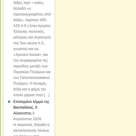
λέξεις περί + κλέος,
δηλαδή «o
περιτριγυρισμένος από
δόξα», περίπου 495-
429 π.Χ.) ήταν Αρχαίος
Έλληνας πολιτικός,
ρήτορας και στρατηγός
του 5ου αιώνα π.Χ.,
γνωστού και ως
«Χρυσού Αιώνα», και
πιο συγκεκριμένα της
περιόδου μεταξύ των
Περσικών Πολέμων και
του Πελοποννησιακού
Πολέμου. Η δύναμη,
δόξα και η φήμη την
οποία χάρισε στην […]
Επιλεγμένο λήμμα της
Βικιπαίδειας, 6
Αύγουστος
6
Αυγούστου 2026
Η πειρατεία, δηλαδή η
καταλήστευση πλοίων