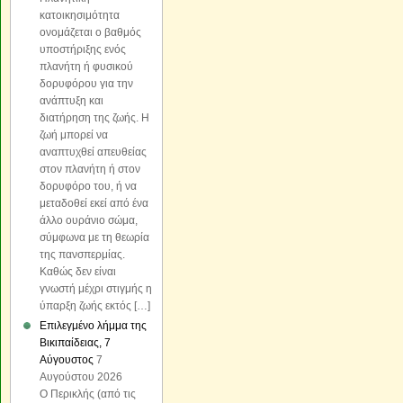
κατοικησιμότητα
ονομάζεται ο βαθμός
υποστήριξης ενός
πλανήτη ή φυσικού
δορυφόρου για την
ανάπτυξη και
διατήρηση της ζωής. Η
ζωή μπορεί να
αναπτυχθεί απευθείας
στον πλανήτη ή στον
δορυφόρο του, ή να
μεταδοθεί εκεί από ένα
άλλο ουράνιο σώμα,
σύμφωνα με τη θεωρία
της πανσπερμίας.
Καθώς δεν είναι
γνωστή μέχρι στιγμής η
ύπαρξη ζωής εκτός […]
Επιλεγμένο λήμμα της
Βικιπαίδειας, 7
Αύγουστος
7
Αυγούστου 2026
Ο Περικλής (από τις