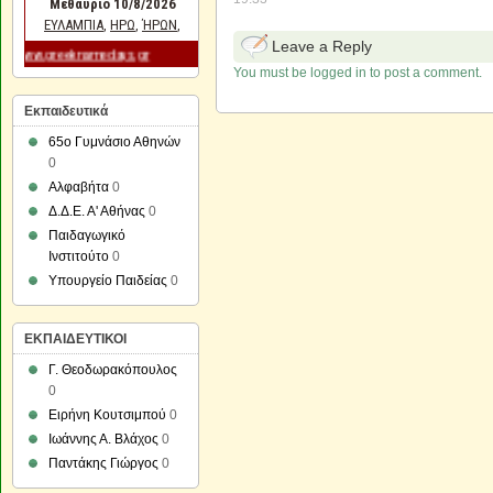
Leave a Reply
You must be logged in to post a comment.
Εκπαιδευτικά
65ο Γυμνάσιο Αθηνών
0
Αλφαβήτα
0
Δ.Δ.Ε. Α' Αθήνας
0
Παιδαγωγικό
Ινστιτούτο
0
Υπουργείο Παιδείας
0
ΕΚΠΑΙΔΕΥΤΙΚΟΙ
Γ. Θεοδωρακόπουλος
0
Ειρήνη Κουτσιμπού
0
Ιωάννης Α. Βλάχος
0
Παντάκης Γιώργος
0