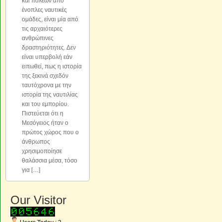
και πόλεων από
ένοπλες ναυτικές
ομάδες, είναι μία από
τις αρχαιότερες
ανθρώπινες
δραστηριότητες. Δεν
είναι υπερβολή εάν
ειπωθεί, πως η ιστορία
της ξεκινά σχεδόν
ταυτόχρονα με την
ιστορία της ναυτιλίας
και του εμπορίου.
Πιστεύεται ότι η
Μεσόγειος ήταν ο
πρώτος χώρος που ο
άνθρωπος
χρησιμοποίησε
θαλάσσια μέσα, τόσο
για […]
Our Visitor