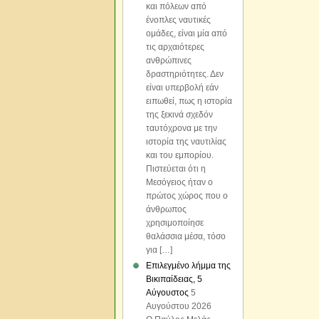
και πόλεων από
ένοπλες ναυτικές
ομάδες, είναι μία από
τις αρχαιότερες
ανθρώπινες
δραστηριότητες. Δεν
είναι υπερβολή εάν
ειπωθεί, πως η ιστορία
της ξεκινά σχεδόν
ταυτόχρονα με την
ιστορία της ναυτιλίας
και του εμπορίου.
Πιστεύεται ότι η
Μεσόγειος ήταν ο
πρώτος χώρος που ο
άνθρωπος
χρησιμοποίησε
θαλάσσια μέσα, τόσο
για […]
Επιλεγμένο λήμμα της
Βικιπαίδειας, 5
Αύγουστος
5
Αυγούστου 2026