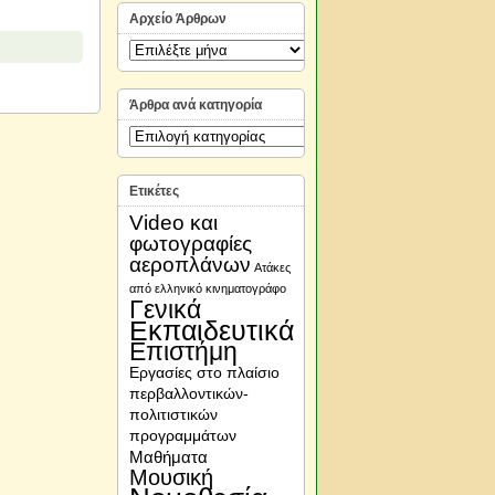
Αρχείο Άρθρων
Αρχείο
Άρθρων
Άρθρα ανά κατηγορία
Άρθρα
ανά
κατηγορία
Ετικέτες
Video και
φωτογραφίες
αεροπλάνων
Ατάκες
από ελληνικό κινηματογράφο
Γενικά
Εκπαιδευτικά
Επιστήμη
Εργασίες στο πλαίσιο
περβαλλοντικών-
πολιτιστικών
προγραμμάτων
Μαθήματα
Μουσική