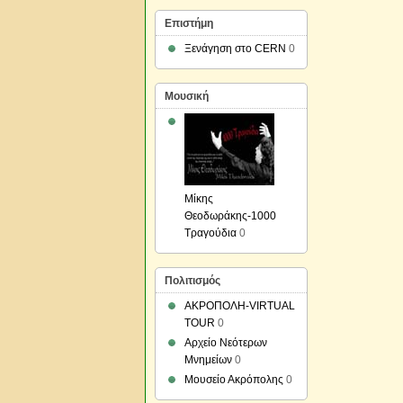
Επιστήμη
Ξενάγηση στο CERN
0
Μουσική
Μίκης
Θεοδωράκης-1000
Τραγούδια
0
Πολιτισμός
ΑΚΡΟΠΟΛΗ-VIRTUAL
TOUR
0
Αρχείο Νεότερων
Μνημείων
0
Μουσείο Ακρόπολης
0