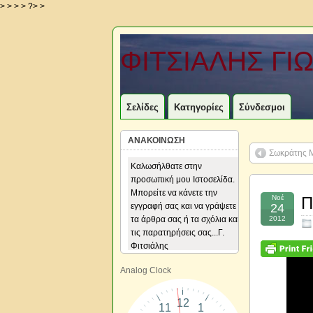
> > > > ?> >
ΦΙΤΣΙΑΛΗΣ ΓΙ
Σελίδες
Κατηγορίες
Σύνδεσμοι
ΑΝΑΚΟΙΝΩΣΗ
Σωκράτης Μ
Καλωσήλθατε στην
Καλωσήλθατε στην
προσωπική μου Ιστοσελίδα.
προσωπική μου Ιστοσελίδα.
Μπορείτε να κάνετε την
Μπορείτε να κάνετε την
Νοέ
Π
εγγραφή σας και να γράψετε
εγγραφή σας και να γράψετε
24
τα άρθρα σας ή τα σχόλια και
τα άρθρα σας ή τα σχόλια και
2012
τις παρατηρήσεις σας...Γ.
τις παρατηρήσεις σας...Γ.
Φιτσιάλης
Φιτσιάλης
Analog Clock