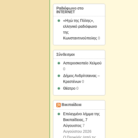
Ραδιόφωνο στο
INTERNET
«Ηχώ της Πόλης»,
ελληνικό ραδιόφωνο
της
Κωνσταντινούπολης
0
Σύνδεσμοι
Αστεροσκοπείο Χελμού
0
Δήμος Ανδρίτσαινας –
Κρεστένων
0
Θέατρο
0
Βικιπαίδεια
Επιλεγμένο λήμμα της
Βικιπαίδειας, 7
Αύγουστος
7
Αυγούστου 2026
Ο Περικλής (από τις