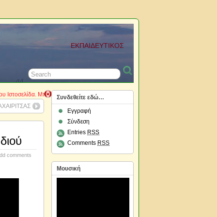
ΕΚΠΑΙΔΕΥΤΙΚΟΣ
δα. Μπορείτε να κάνετε την εγγραφή σας ως μέλη, να γράφετε τα άρθρα σας καθώς κ
Συνδεθείτε εδώ…
ΧΑΙΡΙΤΣΑΣ
Εγγραφή
Σύνδεση
Entries
RSS
διού
Comments
RSS
dd comments
Μουσική