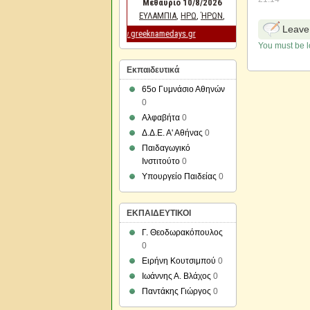
Leave
You must be l
Εκπαιδευτικά
65ο Γυμνάσιο Αθηνών
0
Αλφαβήτα
0
Δ.Δ.Ε. Α' Αθήνας
0
Παιδαγωγικό
Ινστιτούτο
0
Υπουργείο Παιδείας
0
ΕΚΠΑΙΔΕΥΤΙΚΟΙ
Γ. Θεοδωρακόπουλος
0
Ειρήνη Κουτσιμπού
0
Ιωάννης Α. Βλάχος
0
Παντάκης Γιώργος
0