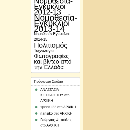
Νομοθεσία-
Εγκύκλιοι
2012-13
Νομοθεσία-
Εγκύκλιοι
2013-14
Νομοθεσίσ-Εγκύκλιοι
2014-15
Πολιτισμός
Τεχνολογία
Φωτογραφίες
και βίντεο από
την Ελλάδα
Πρόσφατα Σχόλια
ΑΝΑΣΤΑΣΙΑ
Ορισμός
ΚΟΤΣΙΑΦΙΤΟΥ
στο
Περιφερειακών
ΑΡΧΙΚΗ
Ομάδων Δράσεων
speed123
στο
ΑΡΧΙΚΗ
Πρόληψης (ΠΟΔΠ) της
nansiko
στο
ΑΡΧΙΚΗ
Σχολικής Βίας και του
Γεώργιος Φιτσιάλης
Εκφοβισμού ανά
στο
ΑΡΧΙΚΗ
Διεύθυνση Α΄/θμιας και