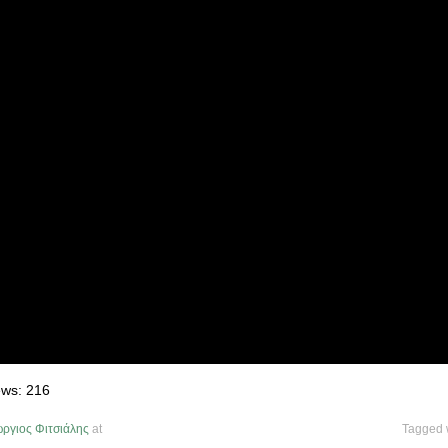
ews:
216
ργιος Φιτσιάλης
at
Tagged 