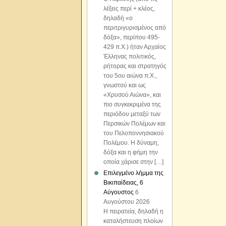
λέξεις περί + κλέος,
δηλαδή «o
περιτριγυρισμένος από
δόξα», περίπου 495-
429 π.Χ.) ήταν Αρχαίος
Έλληνας πολιτικός,
ρήτορας και στρατηγός
του 5ου αιώνα π.Χ.,
γνωστού και ως
«Χρυσού Αιώνα», και
πιο συγκεκριμένα της
περιόδου μεταξύ των
Περσικών Πολέμων και
του Πελοποννησιακού
Πολέμου. Η δύναμη,
δόξα και η φήμη την
οποία χάρισε στην […]
Επιλεγμένο λήμμα της
Βικιπαίδειας, 6
Αύγουστος
6
Αυγούστου 2026
Η πειρατεία, δηλαδή η
καταλήστευση πλοίων