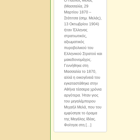
Ο Παύλος Μελάς
(Μασσαλία, 29
Μαρτίου 1870 –
Στάτιτσα (σημ. Μελάς),
13 Οκτωβρίου 1904)
ήταν Έλληνας
στρατιωτικός,
αξιωματικός
πυροβολικού του
Ελληνικού Στρατού και
μακεδονομάχος.
Γεννήθηκε στη
Μασσαλία το 1870,
αλλά η οικογένειά του
εγκαταστάθηκε στην
Αθήνα τέσσερα χρόνια
αργότερα. Ήταν γιος
του μεγαλέμπορου
Μιχαήλ Μελά, που του
εμφύσησε το όραμα
της Μεγάλης Ιδέας.
Φοίτησε στη […]