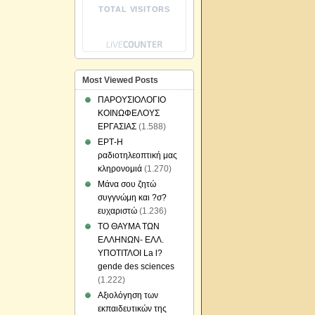
TOTAL VISITORS
Most Viewed Posts
ΠΑΡΟΥΣΙΟΛΟΓΙΟ
ΚΟΙΝΩΦΕΛΟΥΣ
ΕΡΓΑΣΙΑΣ
(1.588)
ΕΡΤ-Η
ραδιοτηλεοπτική μας
κληρονομιά
(1.270)
Μάνα σου ζητώ
συγγνώμη και ?σ?
ευχαριστώ
(1.236)
ΤΟ ΘΑΥΜΑ ΤΩΝ
ΕΛΛΗΝΩΝ- ΕΛΛ.
ΥΠΟΤΙΤΛΟΙ La l?
gende des sciences
(1.222)
Αξιολόγηση των
εκπαιδευτικών της