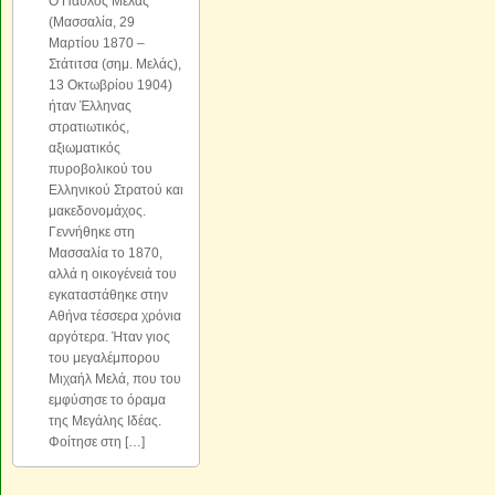
Ο Παύλος Μελάς
(Μασσαλία, 29
Μαρτίου 1870 –
Στάτιτσα (σημ. Μελάς),
13 Οκτωβρίου 1904)
ήταν Έλληνας
στρατιωτικός,
αξιωματικός
πυροβολικού του
Ελληνικού Στρατού και
μακεδονομάχος.
Γεννήθηκε στη
Μασσαλία το 1870,
αλλά η οικογένειά του
εγκαταστάθηκε στην
Αθήνα τέσσερα χρόνια
αργότερα. Ήταν γιος
του μεγαλέμπορου
Μιχαήλ Μελά, που του
εμφύσησε το όραμα
της Μεγάλης Ιδέας.
Φοίτησε στη […]