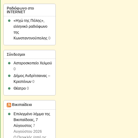
Ραδιόφωνο στο
INTERNET
«Ηχώ της Πόλης»,
ελληνικό ραδιόφωνο
της
Κωνσταντινούπολης
0
Σύνδεσμοι
Αστεροσκοπείο Χελμού
0
Δήμος Ανδρίτσαινας –
Κρεστένων
0
Θέατρο
0
Βικιπαίδεια
Επιλεγμένο λήμμα της
Βικιπαίδειας, 7
Αύγουστος
7
Αυγούστου 2026
Ο Περικλής (από τις