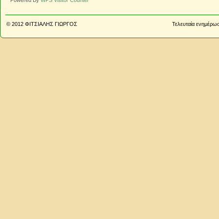
Powered By
WPS Visitor Counter
© 2012
ΦΙΤΣΙΑΛΗΣ ΓΙΩΡΓΟΣ
Τελευταία ενημέρωσ