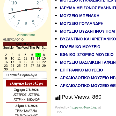
ΜΟΥΣΕΙΟ ΚΥΚΛΑΔΙΚΗΣ ΤΕΧ
ΙΔΡΥΜΑ ΜΕΙΖΩΝΟΣ ΕΛΛΗΝΙ
ΜΟΥΣΕΙΟ ΜΠΕΝΑΚΗ
ΜΟΥΣΕΙΟ ΓΟΥΛΑΝΔΡΗ
ΜΟΥΣΕΙΟ ΒΥΖΑΝΤΙΝΟΥ ΠΟΛΙ
Athens time
ΒΥΖΑΝΤΙΝΟ ΚΑΙ ΧΡΙΣΤΙΑΝΙΚ
ΗΜΕΡΟΛΟΓΙΟ
August 2026
ΠΟΛΕΜΙΚΟ ΜΟΥΣΕΙΟ
Sun
Mon
Tue
Wed
Thu
Fri
Sat
1
ΕΘΝΙΚΟ ΙΣΤΟΡΙΚΟ ΜΟΥΣΕΙΟ
2
3
4
5
6
7
8
9
10
11
12
13
14
15
16
17
18
19
20
21
22
ΜΟΥΣΕΙΟ ΒΑΣΙΛΙΚΩΝ ΤΑΦΩΝ
23
24
25
26
27
28
29
30
31
ΕΠΙΓΡΑΦΙΚΟ ΜΟΥΣΕΙΟ
Ελληνικό Εορτολόγιο
ΑΡΧΑΙΟΛΟΓΙΚΟ ΜΟΥΣΕΙΟ ΗΡ
ΑΡΧΑΙΟΛΟΓΙΚΟ ΜΟΥΣΕΙΟ ΘΕ
Post Views:
860
Posted by
Γεώργιος Φιτσιάλης
at
11:27