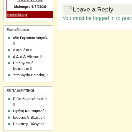
Leave a Reply
You must be logged in to pos
Εκπαιδευτικά
65ο Γυμνάσιο Αθηνών
0
Αλφαβήτα
0
Δ.Δ.Ε. Α' Αθήνας
0
Παιδαγωγικό
Ινστιτούτο
0
Υπουργείο Παιδείας
0
ΕΚΠΑΙΔΕΥΤΙΚΟΙ
Γ. Θεοδωρακόπουλος
0
Ειρήνη Κουτσιμπού
0
Ιωάννης Α. Βλάχος
0
Παντάκης Γιώργος
0