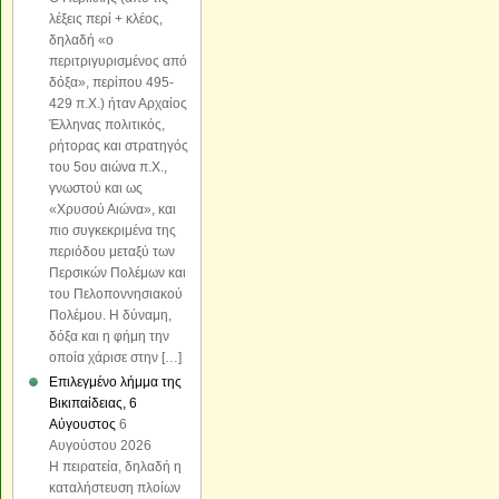
λέξεις περί + κλέος,
δηλαδή «o
περιτριγυρισμένος από
δόξα», περίπου 495-
429 π.Χ.) ήταν Αρχαίος
Έλληνας πολιτικός,
ρήτορας και στρατηγός
του 5ου αιώνα π.Χ.,
γνωστού και ως
«Χρυσού Αιώνα», και
πιο συγκεκριμένα της
περιόδου μεταξύ των
Περσικών Πολέμων και
του Πελοποννησιακού
Πολέμου. Η δύναμη,
δόξα και η φήμη την
οποία χάρισε στην […]
Επιλεγμένο λήμμα της
Βικιπαίδειας, 6
Αύγουστος
6
Αυγούστου 2026
Η πειρατεία, δηλαδή η
καταλήστευση πλοίων