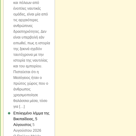
και πόλεων από
ένοπλες ναυτικές
ομάδες, είναι μία από
τις αρχαιότερες
ανθρώπινες
δραστηριότητες. Δεν
είναι υπερβολή εάν
ειπωθεί, πως η ιστορία
της ξεκινά σχεδόν
ταυτόχρονα με την
ιστορία της ναυτιλίας
και του εμπορίου.
Πιστεύεται ότι η
Μεσόγειος ήταν ο
πρώτος χώρος που ο
άνθρωπος
χρησιμοποίησε
θαλάσσια μέσα, τόσο
για […]
Επιλεγμένο λήμμα της
Βικιπαίδειας, 5
Αύγουστος
5
Αυγούστου 2026