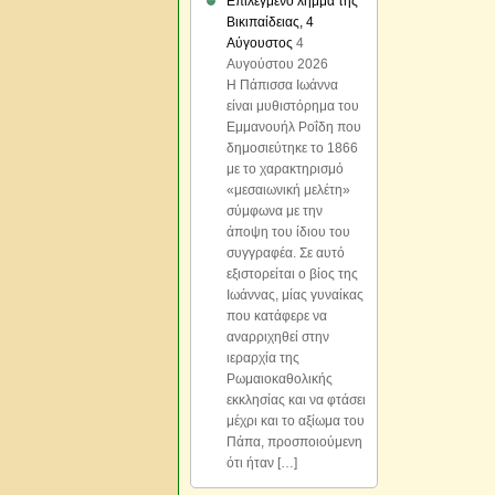
Επιλεγμένο λήμμα της
Βικιπαίδειας, 4
Αύγουστος
4
Αυγούστου 2026
Η Πάπισσα Ιωάννα
είναι μυθιστόρημα του
Εμμανουήλ Ροΐδη που
δημοσιεύτηκε το 1866
με το χαρακτηρισμό
«μεσαιωνική μελέτη»
σύμφωνα με την
άποψη του ίδιου του
συγγραφέα. Σε αυτό
εξιστορείται ο βίος της
Ιωάννας, μίας γυναίκας
που κατάφερε να
αναρριχηθεί στην
ιεραρχία της
Ρωμαιοκαθολικής
εκκλησίας και να φτάσει
μέχρι και το αξίωμα του
Πάπα, προσποιούμενη
ότι ήταν […]