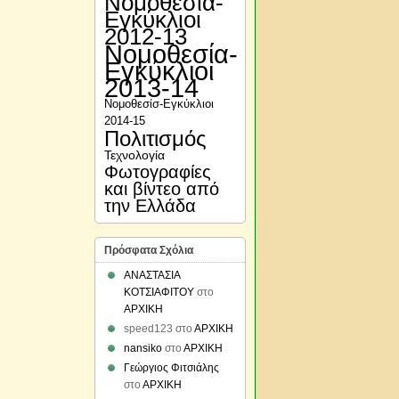
Νομοθεσία-
Εγκύκλιοι
2012-13
Νομοθεσία-
Εγκύκλιοι
2013-14
Νομοθεσίσ-Εγκύκλιοι
2014-15
Πολιτισμός
Τεχνολογία
Φωτογραφίες
και βίντεο από
την Ελλάδα
Πρόσφατα Σχόλια
ΑΝΑΣΤΑΣΙΑ
ΚΟΤΣΙΑΦΙΤΟΥ
στο
ΑΡΧΙΚΗ
speed123
στο
ΑΡΧΙΚΗ
nansiko
στο
ΑΡΧΙΚΗ
Διαχείριση προβλημάτων και κρίσεων
Γεώργιος Φιτσιάλης
στη σχολική κοινότητα
στο
ΑΡΧΙΚΗ