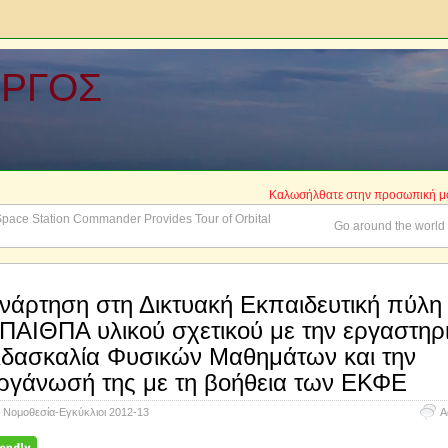
ΩΡΓΟΣ
Καλωσήλθατε στην προσωπική μου Ιστοσελί
Space Station Commander Provides Tour of Orbital
Go around the world
νάρτηση στη Δικτυακή Εκπαιδευτική πύλη
ΠΑΙΘΠΑ υλικού σχετικού με την εργαστηρ
ιδασκαλία Φυσικών Μαθημάτων και την
ργάνωσή της με τη βοήθεια των ΕΚΦΕ
Νομοθεσία-Εγκύκλιοι 2012-13
A