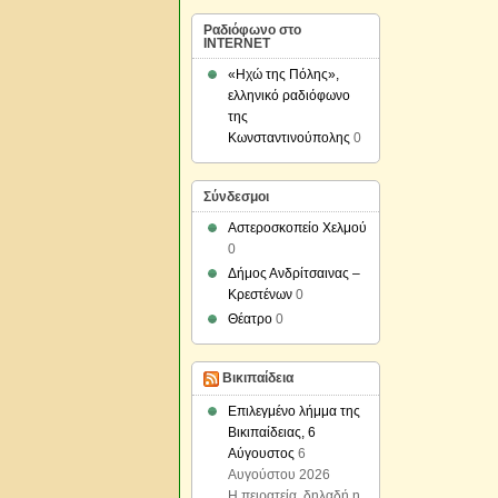
Ραδιόφωνο στο
INTERNET
«Ηχώ της Πόλης»,
ελληνικό ραδιόφωνο
της
Κωνσταντινούπολης
0
Σύνδεσμοι
Αστεροσκοπείο Χελμού
0
Δήμος Ανδρίτσαινας –
Κρεστένων
0
Θέατρο
0
Βικιπαίδεια
Επιλεγμένο λήμμα της
Βικιπαίδειας, 6
Αύγουστος
6
Αυγούστου 2026
Η πειρατεία, δηλαδή η