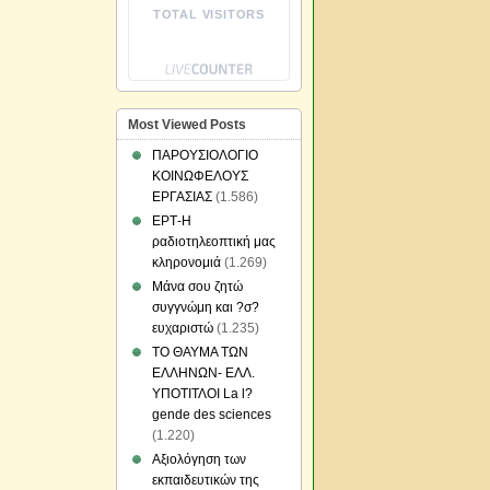
TOTAL VISITORS
Most Viewed Posts
ΠΑΡΟΥΣΙΟΛΟΓΙΟ
ΚΟΙΝΩΦΕΛΟΥΣ
ΕΡΓΑΣΙΑΣ
(1.586)
ΕΡΤ-Η
ραδιοτηλεοπτική μας
κληρονομιά
(1.269)
Μάνα σου ζητώ
συγγνώμη και ?σ?
ευχαριστώ
(1.235)
ΤΟ ΘΑΥΜΑ ΤΩΝ
ΕΛΛΗΝΩΝ- ΕΛΛ.
ΥΠΟΤΙΤΛΟΙ La l?
gende des sciences
(1.220)
Αξιολόγηση των
εκπαιδευτικών της