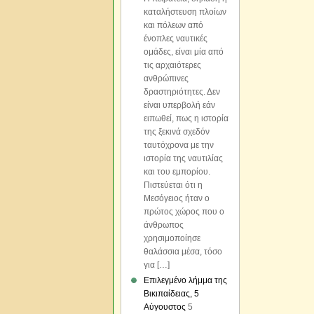
καταλήστευση πλοίων
και πόλεων από
ένοπλες ναυτικές
ομάδες, είναι μία από
τις αρχαιότερες
ανθρώπινες
δραστηριότητες. Δεν
είναι υπερβολή εάν
ειπωθεί, πως η ιστορία
της ξεκινά σχεδόν
ταυτόχρονα με την
ιστορία της ναυτιλίας
και του εμπορίου.
Πιστεύεται ότι η
Μεσόγειος ήταν ο
πρώτος χώρος που ο
άνθρωπος
χρησιμοποίησε
θαλάσσια μέσα, τόσο
για […]
Επιλεγμένο λήμμα της
Βικιπαίδειας, 5
Αύγουστος
5