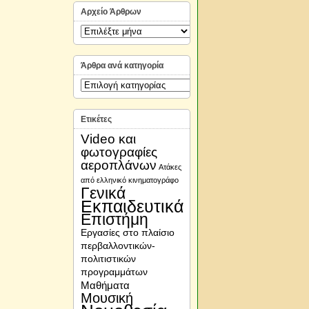
Αρχείο Άρθρων
Αρχείο
Άρθρων
Άρθρα ανά κατηγορία
Άρθρα
ανά
κατηγορία
Ετικέτες
Video και
φωτογραφίες
αεροπλάνων
Ατάκες
από ελληνικό κινηματογράφο
Γενικά
Εκπαιδευτικά
Επιστήμη
Εργασίες στο πλαίσιο
περβαλλοντικών-
πολιτιστικών
προγραμμάτων
Μαθήματα
Μουσική