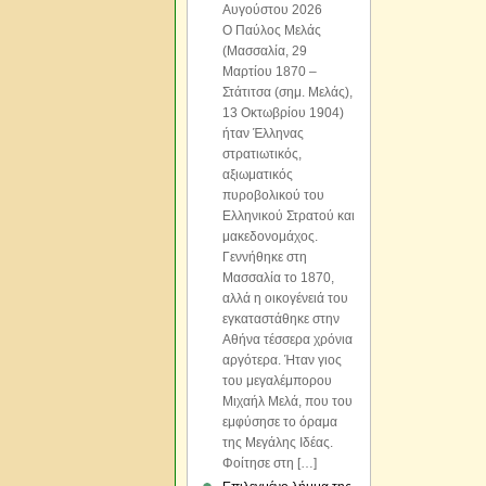
Αυγούστου 2026
Ο Παύλος Μελάς
(Μασσαλία, 29
Μαρτίου 1870 –
Στάτιτσα (σημ. Μελάς),
13 Οκτωβρίου 1904)
ήταν Έλληνας
στρατιωτικός,
αξιωματικός
πυροβολικού του
Ελληνικού Στρατού και
μακεδονομάχος.
Γεννήθηκε στη
Μασσαλία το 1870,
αλλά η οικογένειά του
εγκαταστάθηκε στην
Αθήνα τέσσερα χρόνια
αργότερα. Ήταν γιος
του μεγαλέμπορου
Μιχαήλ Μελά, που του
εμφύσησε το όραμα
της Μεγάλης Ιδέας.
Φοίτησε στη […]