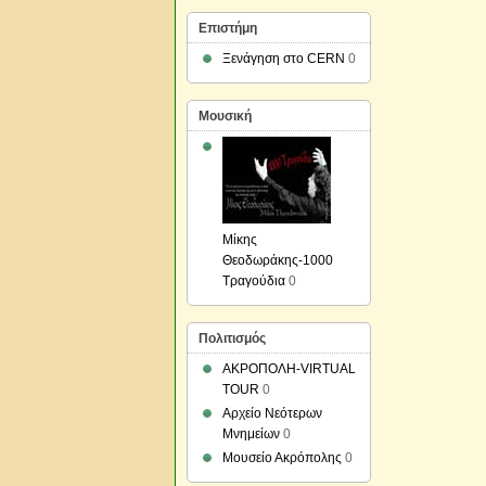
Επιστήμη
Ξενάγηση στο CERN
0
Μουσική
Μίκης
Θεοδωράκης-1000
Τραγούδια
0
Πολιτισμός
ΑΚΡΟΠΟΛΗ-VIRTUAL
TOUR
0
Αρχείο Νεότερων
Μνημείων
0
Μουσείο Ακρόπολης
0