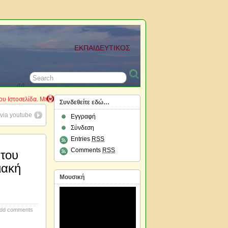
ΕΚΠΑΙΔΕΥΤΙΚΟΣ
δα. Μπορείτε να κάνετε την εγγραφή σας ως μέλη, να γράφετε τα άρθρα σας καθώς κ
Συνδεθείτε εδώ…
 via youtube
Εγγραφή
Σύνδεση
Entries
RSS
Comments
RSS
 του
ιακή
Μουσική
dd comments