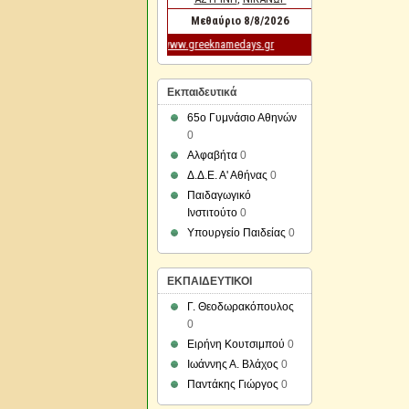
Εκπαιδευτικά
65ο Γυμνάσιο Αθηνών
0
Αλφαβήτα
0
Δ.Δ.Ε. Α' Αθήνας
0
Παιδαγωγικό
Ινστιτούτο
0
Υπουργείο Παιδείας
0
ΕΚΠΑΙΔΕΥΤΙΚΟΙ
Γ. Θεοδωρακόπουλος
0
Ειρήνη Κουτσιμπού
0
Ιωάννης Α. Βλάχος
0
Παντάκης Γιώργος
0