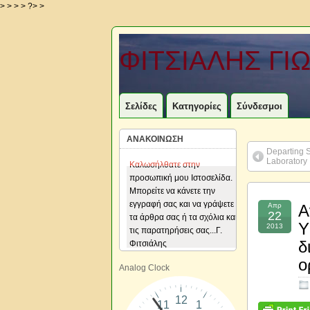
> > > > ?> >
ΦΙΤΣΙΑΛΗΣ ΓΙ
Σελίδες
Κατηγορίες
Σύνδεσμοι
ΑΝΑΚΟΙΝΩΣΗ
Departing 
Laboratory
Καλωσήλθατε στην
Καλωσήλθατε στην
προσωπική μου Ιστοσελίδα.
προσωπική μου Ιστοσελίδα.
Μπορείτε να κάνετε την
Μπορείτε να κάνετε την
εγγραφή σας και να γράψετε
εγγραφή σας και να γράψετε
Απρ
Α
22
τα άρθρα σας ή τα σχόλια και
τα άρθρα σας ή τα σχόλια και
Υ
2013
τις παρατηρήσεις σας...Γ.
τις παρατηρήσεις σας...Γ.
δ
Φιτσιάλης
Φιτσιάλης
ο
Analog Clock