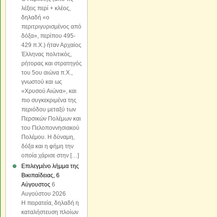
λέξεις περί + κλέος,
δηλαδή «o
περιτριγυρισμένος από
δόξα», περίπου 495-
429 π.Χ.) ήταν Αρχαίος
Έλληνας πολιτικός,
ρήτορας και στρατηγός
του 5ου αιώνα π.Χ.,
γνωστού και ως
«Χρυσού Αιώνα», και
πιο συγκεκριμένα της
περιόδου μεταξύ των
Περσικών Πολέμων και
του Πελοποννησιακού
Πολέμου. Η δύναμη,
δόξα και η φήμη την
οποία χάρισε στην […]
Επιλεγμένο λήμμα της
Βικιπαίδειας, 6
Αύγουστος
6
Αυγούστου 2026
Η πειρατεία, δηλαδή η
καταλήστευση πλοίων