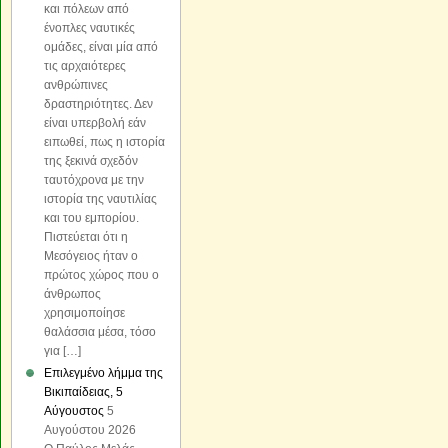
και πόλεων από
ένοπλες ναυτικές
ομάδες, είναι μία από
τις αρχαιότερες
ανθρώπινες
δραστηριότητες. Δεν
είναι υπερβολή εάν
ειπωθεί, πως η ιστορία
της ξεκινά σχεδόν
ταυτόχρονα με την
ιστορία της ναυτιλίας
και του εμπορίου.
Πιστεύεται ότι η
Μεσόγειος ήταν ο
πρώτος χώρος που ο
άνθρωπος
χρησιμοποίησε
θαλάσσια μέσα, τόσο
για […]
Επιλεγμένο λήμμα της
Βικιπαίδειας, 5
Αύγουστος
5
Αυγούστου 2026