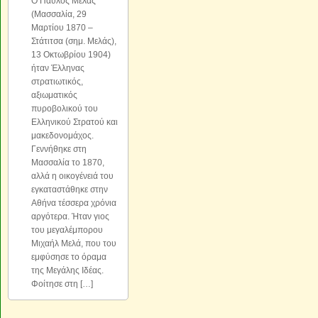
Ο Παύλος Μελάς
(Μασσαλία, 29
Μαρτίου 1870 –
Στάτιτσα (σημ. Μελάς),
13 Οκτωβρίου 1904)
ήταν Έλληνας
στρατιωτικός,
αξιωματικός
πυροβολικού του
Ελληνικού Στρατού και
μακεδονομάχος.
Γεννήθηκε στη
Μασσαλία το 1870,
αλλά η οικογένειά του
εγκαταστάθηκε στην
Αθήνα τέσσερα χρόνια
αργότερα. Ήταν γιος
του μεγαλέμπορου
Μιχαήλ Μελά, που του
εμφύσησε το όραμα
της Μεγάλης Ιδέας.
Φοίτησε στη […]