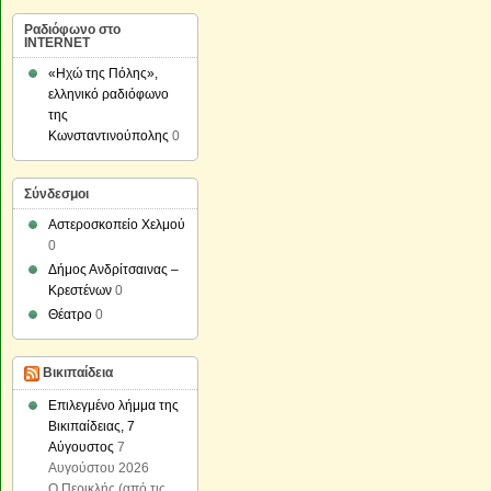
Ραδιόφωνο στο
INTERNET
«Ηχώ της Πόλης»,
ελληνικό ραδιόφωνο
της
Κωνσταντινούπολης
0
Σύνδεσμοι
Αστεροσκοπείο Χελμού
0
Δήμος Ανδρίτσαινας –
Κρεστένων
0
Θέατρο
0
Βικιπαίδεια
Επιλεγμένο λήμμα της
Βικιπαίδειας, 7
Αύγουστος
7
Αυγούστου 2026
Ο Περικλής (από τις