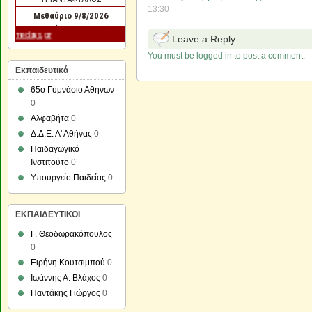
13:30
Leave a Reply
You must be logged in to post a comment.
Εκπαιδευτικά
65ο Γυμνάσιο Αθηνών
0
Αλφαβήτα
0
Δ.Δ.Ε. Α' Αθήνας
0
Παιδαγωγικό
Ινστιτούτο
0
Υπουργείο Παιδείας
0
ΕΚΠΑΙΔΕΥΤΙΚΟΙ
Γ. Θεοδωρακόπουλος
0
Ειρήνη Κουτσιμπού
0
Ιωάννης Α. Βλάχος
0
Παντάκης Γιώργος
0