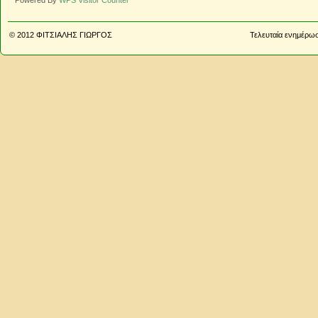
Powered By
WPS Visitor Counter
© 2012
ΦΙΤΣΙΑΛΗΣ ΓΙΩΡΓΟΣ
Τελευταία ενημέρωσ