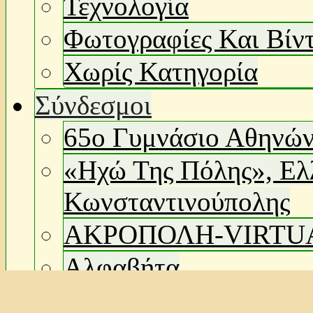
Τεχνολογία
Φωτογραφίες Και Βίν
Χωρίς Κατηγορία
Σύνδεσμοι
65ο Γυμνάσιο Αθηνώ
«Ηχώ Της Πόλης», Ελ
Κωνσταντινούπολης
ΑΚΡΟΠΟΛΗ-VIRTU
Αλφαβήτα
Αρχείο Νεότερων Μν