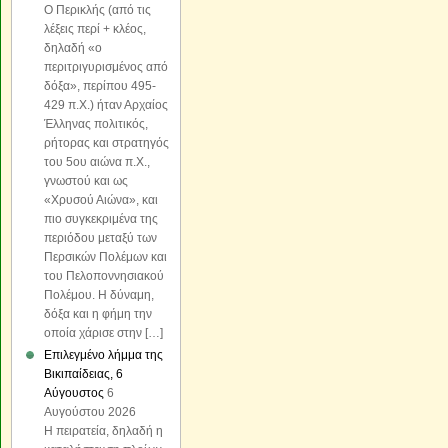
Ο Περικλής (από τις
λέξεις περί + κλέος,
δηλαδή «o
περιτριγυρισμένος από
δόξα», περίπου 495-
429 π.Χ.) ήταν Αρχαίος
Έλληνας πολιτικός,
ρήτορας και στρατηγός
του 5ου αιώνα π.Χ.,
γνωστού και ως
«Χρυσού Αιώνα», και
πιο συγκεκριμένα της
περιόδου μεταξύ των
Περσικών Πολέμων και
του Πελοποννησιακού
Πολέμου. Η δύναμη,
δόξα και η φήμη την
οποία χάρισε στην […]
Επιλεγμένο λήμμα της
Βικιπαίδειας, 6
Αύγουστος
6
Αυγούστου 2026
Η πειρατεία, δηλαδή η