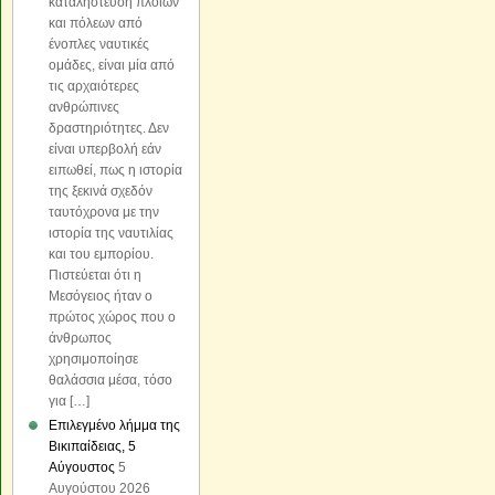
καταλήστευση πλοίων
και πόλεων από
ένοπλες ναυτικές
ομάδες, είναι μία από
τις αρχαιότερες
ανθρώπινες
δραστηριότητες. Δεν
είναι υπερβολή εάν
ειπωθεί, πως η ιστορία
της ξεκινά σχεδόν
ταυτόχρονα με την
ιστορία της ναυτιλίας
και του εμπορίου.
Πιστεύεται ότι η
Μεσόγειος ήταν ο
πρώτος χώρος που ο
άνθρωπος
χρησιμοποίησε
θαλάσσια μέσα, τόσο
για […]
Επιλεγμένο λήμμα της
Βικιπαίδειας, 5
Αύγουστος
5
Αυγούστου 2026