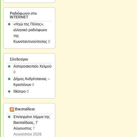
Ραδιόφωνο στο
INTERNET
«Ηχώ της Πόλης»,
ελληνικό ραδιόφωνο
της
Κωνσταντινούπολης
0
Σύνδεσμοι
Αστεροσκοπείο Χελμού
0
Δήμος Ανδρίτσαινας –
Κρεστένων
0
Θέατρο
0
Βικιπαίδεια
Επιλεγμένο λήμμα της
Βικιπαίδειας, 7
Αύγουστος
7
Αυγούστου 2026