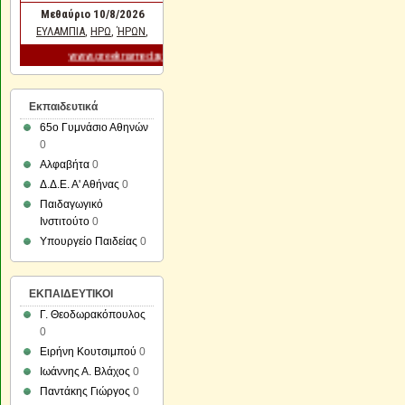
Εκπαιδευτικά
65ο Γυμνάσιο Αθηνών
0
Αλφαβήτα
0
Δ.Δ.Ε. Α' Αθήνας
0
Παιδαγωγικό
Ινστιτούτο
0
Υπουργείο Παιδείας
0
ΕΚΠΑΙΔΕΥΤΙΚΟΙ
Γ. Θεοδωρακόπουλος
0
Ειρήνη Κουτσιμπού
0
Ιωάννης Α. Βλάχος
0
Παντάκης Γιώργος
0