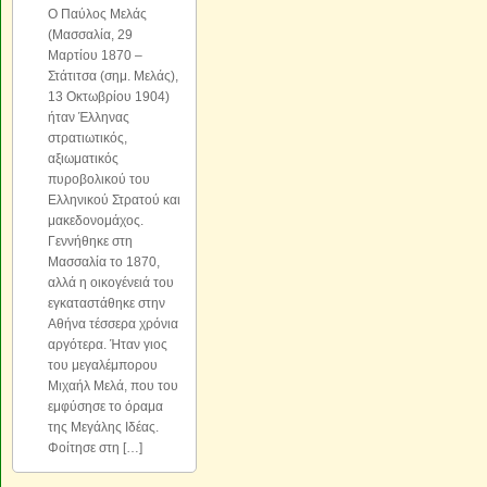
Ο Παύλος Μελάς
(Μασσαλία, 29
Μαρτίου 1870 –
Στάτιτσα (σημ. Μελάς),
13 Οκτωβρίου 1904)
ήταν Έλληνας
στρατιωτικός,
αξιωματικός
πυροβολικού του
Ελληνικού Στρατού και
μακεδονομάχος.
Γεννήθηκε στη
Μασσαλία το 1870,
αλλά η οικογένειά του
εγκαταστάθηκε στην
Αθήνα τέσσερα χρόνια
αργότερα. Ήταν γιος
του μεγαλέμπορου
Μιχαήλ Μελά, που του
εμφύσησε το όραμα
της Μεγάλης Ιδέας.
Φοίτησε στη […]