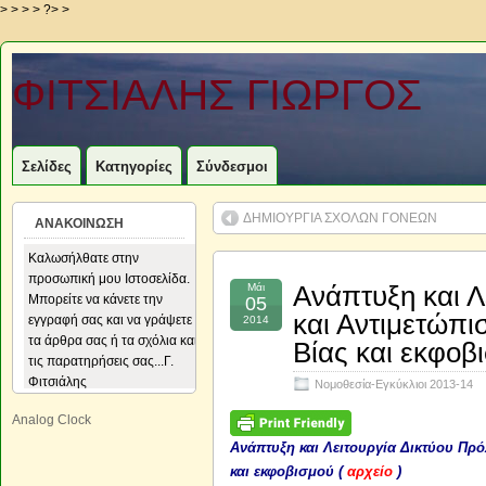
> > > > ?> >
ΦΙΤΣΙΑΛΗΣ ΓΙΩΡΓΟΣ
Σελίδες
Κατηγορίες
Σύνδεσμοι
ΔΗΜΙΟΥΡΓΙΑ ΣΧΟΛΩΝ ΓΟΝΕΩΝ
ΑΝΑΚΟΙΝΩΣΗ
Καλωσήλθατε στην
Καλωσήλθατε στην
προσωπική μου Ιστοσελίδα.
προσωπική μου Ιστοσελίδα.
Μάι
Ανάπτυξη και Λ
Μπορείτε να κάνετε την
Μπορείτε να κάνετε την
05
και Αντιμετώπι
εγγραφή σας και να γράψετε
εγγραφή σας και να γράψετε
2014
τα άρθρα σας ή τα σχόλια και
τα άρθρα σας ή τα σχόλια και
Βίας και εκφοβ
τις παρατηρήσεις σας...Γ.
τις παρατηρήσεις σας...Γ.
Φιτσιάλης
Φιτσιάλης
Νομοθεσία-Εγκύκλιοι 2013-14
Analog Clock
Ανάπτυξη και Λειτουργία Δικτύου Πρ
και εκφοβισμού (
αρχείο
)