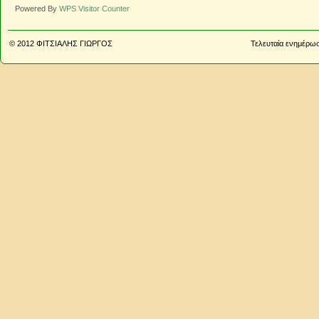
Powered By
WPS Visitor Counter
© 2012
ΦΙΤΣΙΑΛΗΣ ΓΙΩΡΓΟΣ
Τελευταία ενημέρωσ