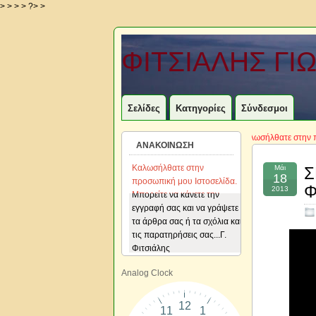
> > > > ?> >
ΦΙΤΣΙΑΛΗΣ ΓΙ
Σελίδες
Κατηγορίες
Σύνδεσμοι
Καλωσήλθατε στην προσωπι
ΑΝΑΚΟΙΝΩΣΗ
Καλωσήλθατε στην
Καλωσήλθατε στην
Μάι
Σ
18
προσωπική μου Ιστοσελίδα.
προσωπική μου Ιστοσελίδα.
Φ
2013
Μπορείτε να κάνετε την
Μπορείτε να κάνετε την
εγγραφή σας και να γράψετε
εγγραφή σας και να γράψετε
τα άρθρα σας ή τα σχόλια και
τα άρθρα σας ή τα σχόλια και
τις παρατηρήσεις σας...Γ.
τις παρατηρήσεις σας...Γ.
Φιτσιάλης
Φιτσιάλης
Analog Clock