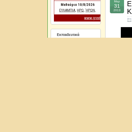
Μαρ
Ε
31
Κ
2013
Εκπαιδευτικά
65ο Γυμνάσιο Αθηνών
0
Αλφαβήτα
0
Δ.Δ.Ε. Α' Αθήνας
0
Παιδαγωγικό
Ινστιτούτο
0
Υπουργείο Παιδείας
0
ΕΚΠΑΙΔΕΥΤΙΚΟΙ
Γ. Θεοδωρακόπουλος
0
Ειρήνη Κουτσιμπού
0
Ιωάννης Α. Βλάχος
0
Παντάκης Γιώργος
0