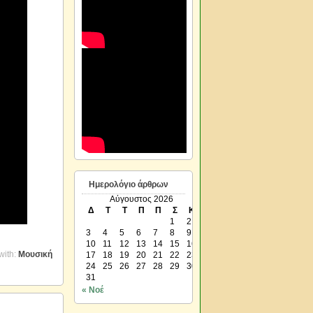
Ημερολόγιο άρθρων
Αύγουστος 2026
Δ
Τ
Τ
Π
Π
Σ
Κ
1
2
3
4
5
6
7
8
9
10
11
12
13
14
15
16
with:
Μουσική
17
18
19
20
21
22
23
24
25
26
27
28
29
30
31
« Νοέ