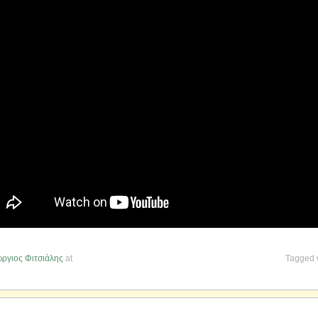
ργιος Φιτσιάλης
at
Tagged 