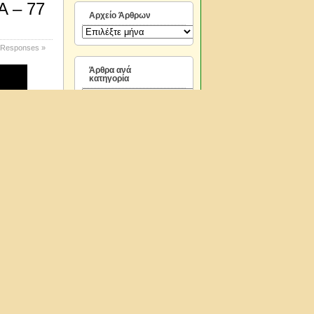
 – 77
Αρχείο Άρθρων
Αρχείο
Άρθρων
 Responses »
Άρθρα ανά
κατηγορία
Άρθρα
ανά
κατηγορία
Ετικέτες
Video και
φωτογραφίες
αεροπλάνων
Ατάκες
από ελληνικό κινηματογράφο
Γενικά
Εκπαιδευτικά
Επιστήμη
Εργασίες στο πλαίσιο
περβαλλοντικών-
πολιτιστικών
προγραμμάτων
Μαθήματα
Μουσική