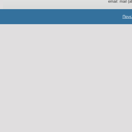
email: mail (a
Πανελ