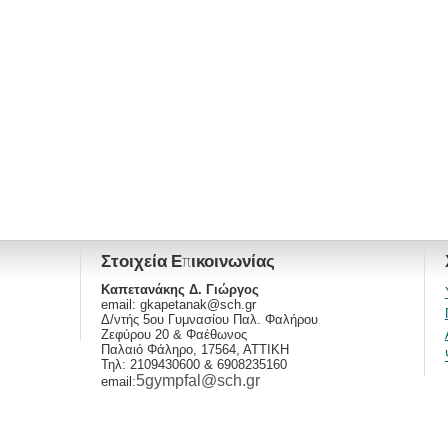
Στοιχεία Επικοινωνίας
Καπετανάκης Δ. Γιώργος
email:
gkapetanak@sch.gr
Δ/ντής 5ου Γυμνασίου Παλ. Φαλήρου
Ζεφύρου 20 & Φαέθωνος
Παλαιό Φάληρο, 17564, ΑΤΤΙΚΗ
Τηλ: 2109430600 & 6908235160
5gympfal@sch.gr
email: