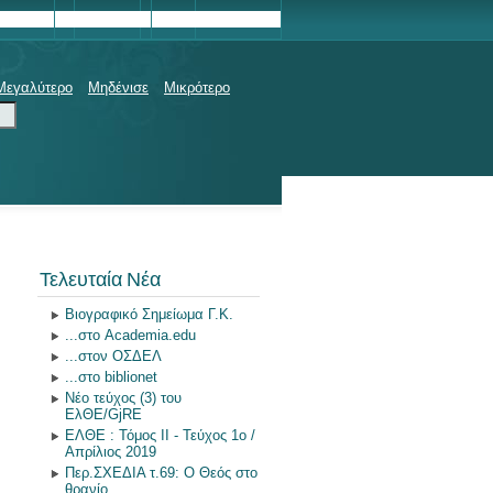
ΤΙΚΈΣ
ΙΟΓΡΑΦΊΑ
ΣΎΛΛΟΓΟΣ ΓΟΝΈΩΝ ΚΑΙ ΚΗΔΕΜΌΝΩΝ
E-CLASS
ΛΎΚΕΙΟ
ΝΈΑ
WIKI
ΑΝΑΚΟΙΝΏΣΕΙΣ
ΑΝΑΚΟΙΝΏΣΕΙΣ
MOODLE
Μεγαλύτερο
Μηδένισε
Μικρότερο
Τελευταία Νέα
Βιογραφικό Σημείωμα Γ.Κ.
...στο Academia.edu
...στον ΟΣΔΕΛ
...στο biblionet
Νέο τεύχος (3) του
ΕλΘΕ/GjRE
ΕΛΘΕ : Τόμος II - Τεύχος 1ο /
Απρίλιος 2019
Περ.ΣΧΕΔΙΑ τ.69: Ο Θεός στο
θρανίο