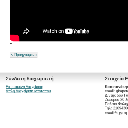
"
< Προηγούμενο
Σύνδεση διαχειριστή
Στοιχεία 
Εκτεταμένη Διαχείριση
Καπετανάκης
Απλή Διαχείριση ιστότοπου
email:
gkapet
Δ/ντής 5ου Γ
Ζεφύρου 20 
Παλαιό Φάληρ
Τηλ: 2109430
5gymp
email: