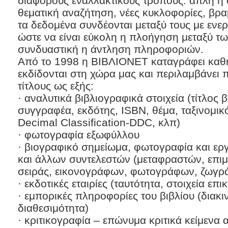
διάφορους εναλλακτικούς τρόπους: απλή ή
θεματική αναζήτηση, νέες κυκλοφορίες, βρα
τα δεδομένα συνδέονται μεταξύ τους με ενε
ώστε να είναι εύκολη η πλοήγηση μεταξύ τω
συνδυαστική η άντληση πληροφοριών.
Από το 1998 η ΒΙΒΛΙΟΝΕΤ καταγράφει καθη
εκδίδονται στη χώρα μας και περιλαμβάνει 
τίτλους ως εξής:
· αναλυτικά βιβλιογραφικά στοιχεία (τίτλος 
συγγραφέα, εκδότης, ISBN, θέμα, ταξινομι
Decimal Classification-DDC, κλπ)
· φωτογραφία εξωφύλλου
· βιογραφικό σημείωμα, φωτογραφία και ε
και άλλων συντελεστών (μεταφραστών, επι
σειράς, εικονογράφων, φωτογράφων, ζωγρά
· εκδοτικές εταιρίες (ταυτότητα, στοιχεία επι
· εμπορικές πληροφορίες του βιβλίου (διακιν
διαθεσιμότητα)
· κριτικογραφία – επώνυμα κριτικά κείμενα 