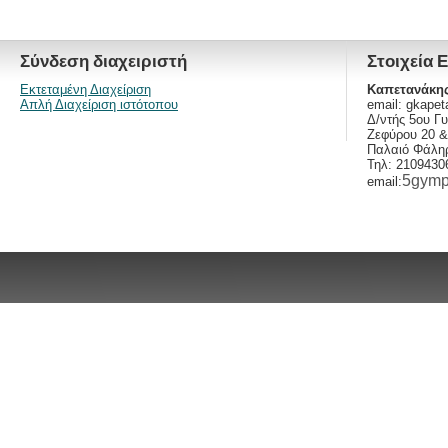
Σύνδεση διαχειριστή
Στοιχεία 
Εκτεταμένη Διαχείριση
Καπετανάκης
Απλή Διαχείριση ιστότοπου
email:
gkapet
Δ/ντής 5ου Γ
Ζεφύρου 20 
Παλαιό Φάληρ
Τηλ: 2109430
5gymp
email: