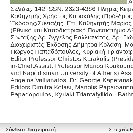
Α
Σελίδες: 142 ISSN: 2623-4386 Πλήρες Κείμ
Καθηγητής Χρήστος Καρακόλης (Πρόεδρος
Έκδοσης/Σύνταξης: Επ. Καθηγητής Μάριος
(Εθνικό και Καποδιστριακό Πανεπιστήμιο 
Σύνταξης:Δρ. Άγγελος Βαλλιανάτος, Δρ. Γι
Διαχειριστές Έκδοσης:Δήμητρα Κολάση, Μ
Γιώργος Παπαδόπουλος, Κυριακή Τριαντα
Editor:Professor Christos Karakolis (Presid
in-Chief:Assist. Professor Marios Koukouna
and Kapodistrian University of Athens) Asso
Angelos Vallianatos, Dr. George Kapetana
Editors:Dimitra Kolasi, Manolis Papaioann
Papadopoulos, Kyriaki Triantafyllidou-Bath
Σύνδεση διαχειριστή
Στοιχεία 