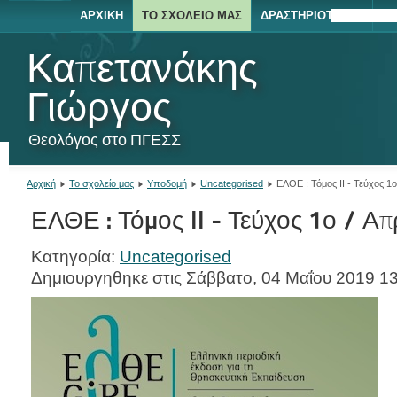
ΑΡΧΙΚΉ
ΤΟ ΣΧΟΛΕΊΟ ΜΑΣ
ΔΡΑΣΤΗΡΙΌΤΗΤΕΣ
ΕΚΔΡΟΜΈ
ΝΈ
Καπετανάκης
Γιώργος
Θεολόγος στο ΠΓΕΣΣ
Αρχική
Το σχολείο μας
Υποδομή
Uncategorised
ΕΛΘΕ : Τόμος II - Τεύχος 1ο
ΕΛΘΕ : Τόμος II - Τεύχος 1ο / Απ
Κατηγορία:
Uncategorised
Δημιουργηθηκε στις Σάββατο, 04 Μαΐου 2019 1