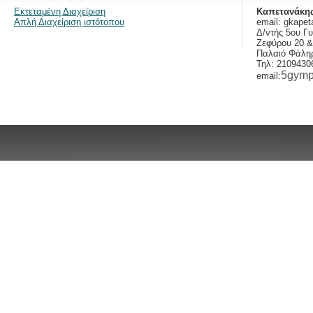
Εκτεταμένη Διαχείριση
Καπετανάκης
Απλή Διαχείριση ιστότοπου
email:
gkapet
Δ/ντής 5ου Γ
Ζεφύρου 20 
Παλαιό Φάληρ
Τηλ: 2109430
5gymp
email: