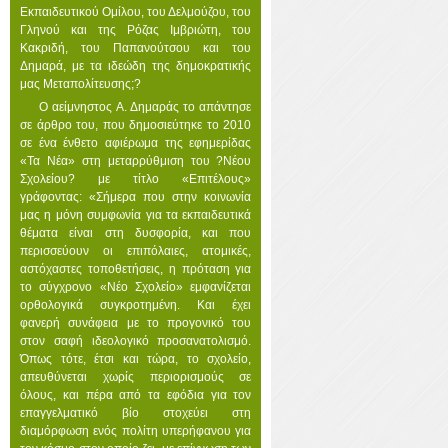
Εκπαιδευτικού Ομίλου, του Δελμούζου, του
Γληνού και της Ρόζας Ιμβριώτη, του
Κακριδή, του Παπανούτσου και του
Δημαρά, με τα ιδεώδη της δημοκρατικής
μας Μεταπολίτευσης;?
Ο αείμνηστος Α. Δημαράς το απάντησε
σε άρθρο του, που δημοσιεύτηκε το 2010
σε ένα ένθετο αφιέρωμα της εφημερίδας
«Τα Νέα» στη μεταρρύθμιση του ?Νέου
Σχολείου? με τίτλο «Επιτέλους»
γράφοντας: «Σήμερα που στην κοινωνία
μας η μόνη συμφωνία για τα εκπαιδευτικά
θέματα είναι στη δυσφορία, και που
περισσεύουν οι επιπόλαιες, ατομικές,
αστόχαστες τοποθετήσεις, η πρόταση για
το σύγχρονο «Νέο Σχολείο» εμφανίζεται
ορθολογικά συγκροτημένη. Και έχει
φανερή συνάφεια με το προγονικό του
στον σαφή ιδεολογικό προσανατολισμό.
Όπως τότε, έτσι και τώρα, το σχολείο,
απευθύνεται χωρίς περιορισμούς σε
όλους, και πέρα από τα εφόδια για τον
επαγγελματικό βίο στοχεύει στη
διαμόρφωση ενός πολίτη υπερήφανου για