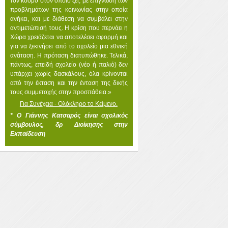
τον κόσμο στον οποίο ζει, με επίγνωση των
προβλημάτων της κοινωνίας στην οποία
ανήκει, και με διάθεση να συμβάλει στην
αντιμετώπισή τους. Η κρίση που περνάει η
Χώρα χρειάζεται να αποτελέσει αφορμή και
για να ξεκινήσει από το σχολείο μια εθνική
ανάταση. Η πρόταση διατυπώθηκε. Τελικά,
πάντως, επειδή σχολείο (νέο ή παλιό) δεν
υπάρχει χωρίς δασκάλους, όλα κρίνονται
από την έκταση και την ένταση της δικής
τους συμμετοχής στην προσπάθεια.»
Για Συνέχεια - Ολόκληρο το Κείμενο.
* Ο Γιάννης Κατσαρός είναι σχολικός
σύμβουλος, δρ Διοίκησης στην
Εκπαίδευση