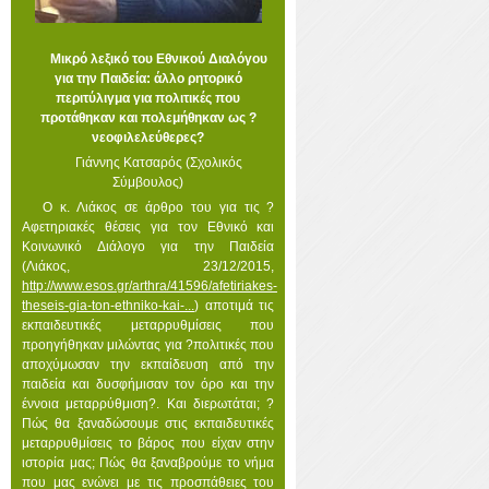
Μικρό λεξικό του Εθνικού Διαλόγου
για την Παιδεία: άλλο ρητορικό
περιτύλιγμα για πολιτικές που
προτάθηκαν και πολεμήθηκαν ως ?
νεοφιλελεύθερες?
Γιάννης Κατσαρός (Σχολικός
Σύμβουλος)
Ο κ. Λιάκος σε άρθρο του για τις ?
Αφετηριακές θέσεις για τον Εθνικό και
Κοινωνικό Διάλογο για την Παιδεία
(Λιάκος, 23/12/2015,
http://www.esos.gr/arthra/41596/afetiriakes-
theseis-gia-ton-ethniko-kai-...
) αποτιμά τις
εκπαιδευτικές μεταρρυθμίσεις που
προηγήθηκαν μιλώντας για ?πολιτικές που
αποχύμωσαν την εκπαίδευση από την
παιδεία και δυσφήμισαν τον όρο και την
έννοια μεταρρύθμιση?. Και διερωτάται; ?
Πώς θα ξαναδώσουμε στις εκπαιδευτικές
μεταρρυθμίσεις το βάρος που είχαν στην
ιστορία μας; Πώς θα ξαναβρούμε το νήμα
που μας ενώνει με τις προσπάθειες του