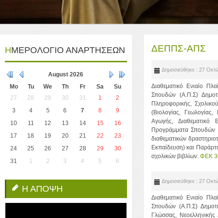
ΔΕΠΠΣ-ΑΠΣ
ΗΜΕΡΟΛΟΓΙΟ ΑΝΑΡΤΗΣΕΩΝ
Δημοσιεύθηκε : 27 Οκτ
August
2026
Διαθεματικό Ενιαίο Πλ
Mo
Tu
We
Th
Fr
Sa
Su
Σπουδών (Α.Π.Σ) Δημοτ
27
28
29
30
31
1
2
Πληροφορικής, Σχολικο
3
4
5
6
7
8
9
(Βιολογίας, Γεωλογίας
Αγωγής, Διαθεματικό 
10
11
12
13
14
15
16
Προγράμματα Σπουδών (
17
18
19
20
21
22
23
διαθεματικών δραστηριοτ
Εκπαίδευση) και Παράρτ
24
25
26
27
28
29
30
σχολικών βιβλίων.
ΦΕΚ 3
31
1
2
3
4
5
6
Δημοσιεύθηκε : 27 Οκτ
Η ΑΠΟΨΗ
Διαθεματικό Ενιαίο Πλ
Σπουδών (Α.Π.Σ) Δημοτι
Γλώσσας, Νεοελληνικής 