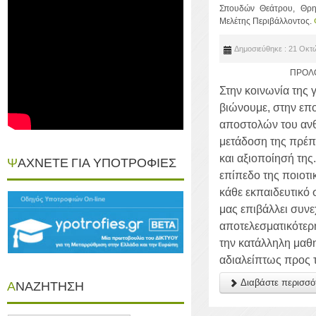
Σπουδών Θεάτρου, Θρησ
Μελέτης Περιβάλλοντος.
Δημοσιεύθηκε : 21 Οκτ
ΠΡΟΛΟ
Στην κοινωνία της 
βιώνουμε, στην επο
αποστολών του ανθ
μετάδοση της πρέπε
και αξιοποίησή της
ΨΑΧΝΕΤΕ ΓΙΑ ΥΠΟΤΡΟΦΙΕΣ
επίπεδο της ποιοτι
κάθε εκπαιδευτικό
μας επιβάλλει συνε
αποτελεσματικότερ
την κατάλληλη μαθη
αδιαλείπτως προς τ
Διαβάστε περισ
ΑΝΑΖΗΤΗΣΗ