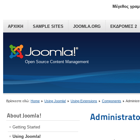
Μέγεθος γραμ
ΑΡΧΙΚΗ
SAMPLE SITES
JOOMLA.ORG
ΕΚΔΡΟΜΕΣ 2
Open Source Content Management
Βρίσκεστε εδώ:
Home
Using Joomla!
Using Extensions
Components
Administ
Administrat
About Joomla!
Getting Started
Using Joomla!