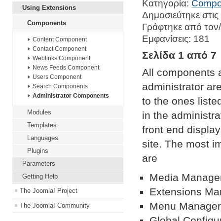
Κατηγορία:
Compo
Using Extensions
Δημοσιεύτηκε στις
Components
Γράφτηκε από τον/
Εμφανίσεις: 181
Content Component
Contact Component
Σελίδα 1 από 7
Weblinks Component
News Feeds Component
All components a
Users Component
administrator are
Search Components
Administrator Components
to the ones list
Modules
in the administra
Templates
front end displa
Languages
site. The most i
Plugins
are
Parameters
Media Manage
Getting Help
Extensions Ma
The Joomla! Project
Menu Manage
The Joomla! Community
Global Configu