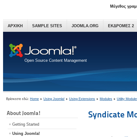
Μέγεθος γραμ
ΑΡΧΙΚΗ
SAMPLE SITES
JOOMLA.ORG
ΕΚΔΡΟΜΕΣ 2
Open Source Content Management
Βρίσκεστε εδώ:
Home
Using Joomla!
Using Extensions
Modules
Utility Module
Syndicate M
About Joomla!
Getting Started
Using Joomla!