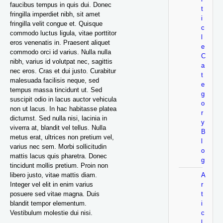
faucibus tempus in quis dui. Donec
t
fringilla imperdiet nibh, sit amet
i
fringilla velit congue et. Quisque
c
commodo luctus ligula, vitae porttitor
l
eros venenatis in. Praesent aliquet
e
commodo orci id varius. Nulla nulla
C
nibh, varius id volutpat nec, sagittis
a
nec eros. Cras et dui justo. Curabitur
t
malesuada facilisis neque, sed
e
tempus massa tincidunt ut. Sed
g
suscipit odio in lacus auctor vehicula
o
non ut lacus. In hac habitasse platea
r
dictumst. Sed nulla nisi, lacinia in
y
viverra at, blandit vel tellus. Nulla
B
metus erat, ultrices non pretium vel,
l
varius nec sem. Morbi sollicitudin
o
mattis lacus quis pharetra. Donec
g
tincidunt mollis pretium. Proin non
libero justo, vitae mattis diam.
A
Integer vel elit in enim varius
r
posuere sed vitae magna. Duis
t
blandit tempor elementum.
i
Vestibulum molestie dui nisi.
c
l