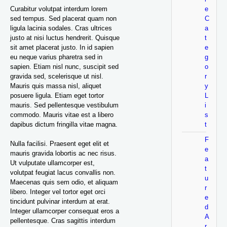
Curabitur volutpat interdum lorem
e
sed tempus. Sed placerat quam non
C
ligula lacinia sodales. Cras ultrices
a
justo at nisi luctus hendrerit. Quisque
t
sit amet placerat justo. In id sapien
e
eu neque varius pharetra sed in
g
sapien. Etiam nisl nunc, suscipit sed
o
gravida sed, scelerisque ut nisl.
r
Mauris quis massa nisl, aliquet
y
posuere ligula. Etiam eget tortor
L
mauris. Sed pellentesque vestibulum
i
commodo. Mauris vitae est a libero
s
dapibus dictum fringilla vitae magna.
t
F
Nulla facilisi. Praesent eget elit et
e
mauris gravida lobortis ac nec risus.
a
Ut vulputate ullamcorper est,
t
volutpat feugiat lacus convallis non.
u
Maecenas quis sem odio, et aliquam
r
libero. Integer vel tortor eget orci
e
tincidunt pulvinar interdum at erat.
d
Integer ullamcorper consequat eros a
A
pellentesque. Cras sagittis interdum
r