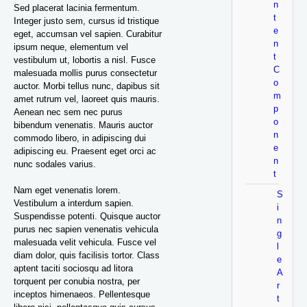
n
Sed placerat lacinia fermentum.
t
Integer justo sem, cursus id tristique
e
eget, accumsan vel sapien. Curabitur
n
ipsum neque, elementum vel
t
vestibulum ut, lobortis a nisl. Fusce
C
malesuada mollis purus consectetur
o
auctor. Morbi tellus nunc, dapibus sit
m
amet rutrum vel, laoreet quis mauris.
p
Aenean nec sem nec purus
o
bibendum venenatis. Mauris auctor
n
commodo libero, in adipiscing dui
e
adipiscing eu. Praesent eget orci ac
n
nunc sodales varius.
t
Nam eget venenatis lorem.
S
Vestibulum a interdum sapien.
i
Suspendisse potenti. Quisque auctor
n
purus nec sapien venenatis vehicula
g
malesuada velit vehicula. Fusce vel
l
diam dolor, quis facilisis tortor. Class
e
aptent taciti sociosqu ad litora
A
torquent per conubia nostra, per
r
inceptos himenaeos. Pellentesque
t