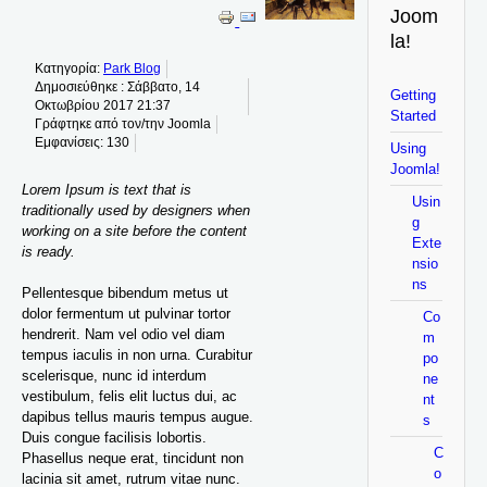
Joom
la!
Κατηγορία:
Park Blog
Δημοσιεύθηκε : Σάββατο, 14
Getting
Οκτωβρίου 2017 21:37
Started
Γράφτηκε από τον/την Joomla
Εμφανίσεις: 130
Using
Joomla!
Lorem Ipsum is text that is
Usin
traditionally used by designers when
g
working on a site before the content
Exte
is ready.
nsio
ns
Pellentesque bibendum metus ut
dolor fermentum ut pulvinar tortor
Co
hendrerit. Nam vel odio vel diam
m
tempus iaculis in non urna. Curabitur
po
scelerisque, nunc id interdum
ne
vestibulum, felis elit luctus dui, ac
nt
dapibus tellus mauris tempus augue.
s
Duis congue facilisis lobortis.
C
Phasellus neque erat, tincidunt non
o
lacinia sit amet, rutrum vitae nunc.