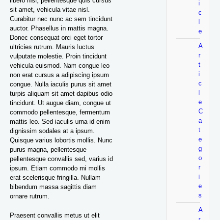
libero nisi, pellentesque quis cursus
i
sit amet, vehicula vitae nisl.
c
Curabitur nec nunc ac sem tincidunt
l
auctor. Phasellus in mattis magna.
e
Donec consequat orci eget tortor
A
ultricies rutrum. Mauris luctus
r
vulputate molestie. Proin tincidunt
t
vehicula euismod. Nam congue leo
i
non erat cursus a adipiscing ipsum
c
congue. Nulla iaculis purus sit amet
l
turpis aliquam sit amet dapibus odio
e
tincidunt. Ut augue diam, congue ut
C
commodo pellentesque, fermentum
a
mattis leo. Sed iaculis urna id enim
t
dignissim sodales at a ipsum.
e
Quisque varius lobortis mollis. Nunc
g
purus magna, pellentesque
o
pellentesque convallis sed, varius id
r
ipsum. Etiam commodo mi mollis
i
erat scelerisque fringilla. Nullam
e
bibendum massa sagittis diam
s
ornare rutrum.
A
Praesent convallis metus ut elit
r