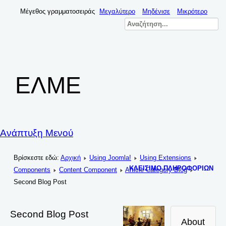
Μέγεθος γραμματοσειράς
Μεγαλύτερο
Μηδένισε
Μικρότερο
ΕΛΜΕ
Ανάπτυξη Μενού
Βρίσκεστε εδώ:
Αρχική
Using Joomla!
Using Extensions
ΚΛΕΊΣΙΜΟ ΠΛΗΡΟΦΟΡΙΏΝ
Components
Content Component
Article Category Blog
Second Blog Post
Second Blog Post
About