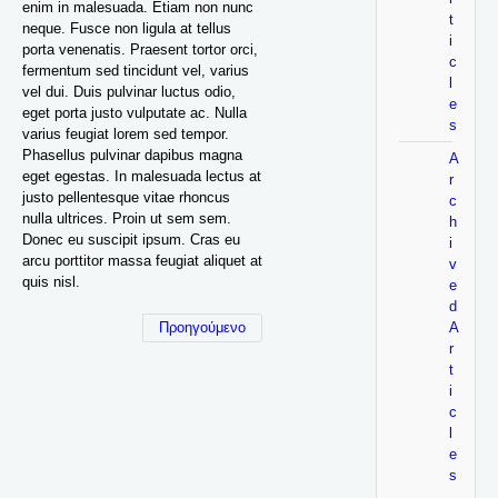
enim in malesuada. Etiam non nunc
t
neque. Fusce non ligula at tellus
i
porta venenatis. Praesent tortor orci,
c
fermentum sed tincidunt vel, varius
l
vel dui. Duis pulvinar luctus odio,
e
eget porta justo vulputate ac. Nulla
s
varius feugiat lorem sed tempor.
Phasellus pulvinar dapibus magna
A
eget egestas. In malesuada lectus at
r
justo pellentesque vitae rhoncus
c
nulla ultrices. Proin ut sem sem.
h
Donec eu suscipit ipsum. Cras eu
i
arcu porttitor massa feugiat aliquet at
v
quis nisl.
e
d
Προηγούμενο
A
r
t
i
c
l
e
s