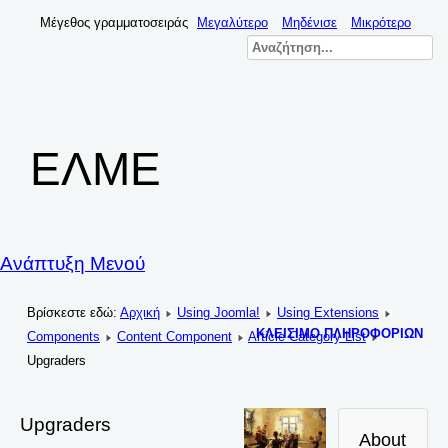
Μέγεθος γραμματοσειράς
Μεγαλύτερο
Μηδένισε
Μικρότερο
ΕΛΜΕ
Ανάπτυξη Μενού
Βρίσκεστε εδώ:
Αρχική
Using Joomla!
Using Extensions
ΚΛΕΊΣΙΜΟ ΠΛΗΡΟΦΟΡΙΏΝ
Components
Content Component
Article Category List
Upgraders
Upgraders
About