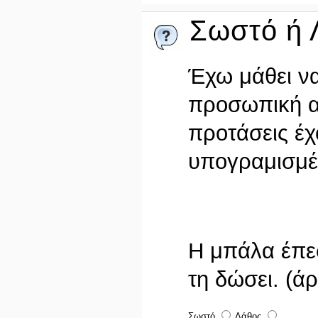
Σωστό ή 
Έχω μάθει ν
προσωπική α
προτάσεις έχ
υπογραμισμέ
Η μπάλα έπε
τη δώσει. (ά
Σωστό
Λάθος