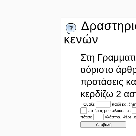
Δραστηρι
κενών
Στη Γραμματι
αόριστο άρθ
προτάσεις κα
κερδίζω 2 ασ
Φώναξε
παιδί και ζήτ
πατέρας μου μιλούσε με
πότισε
γλάστρα. Φέρε 