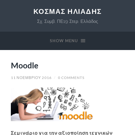
ΚΟΣΜΆΣ ΗΛΙΆΔΗΣ
Σχ. Συμβ. ΠΕ19 Στερ. Ελλάδος
SHOW MENU
Moodle
11 ΝΟΕΜΒΡΊΟΥ 2016
/
0 COMMENTS
Σεμινάριο για την αξιοποίηση τεχνικών