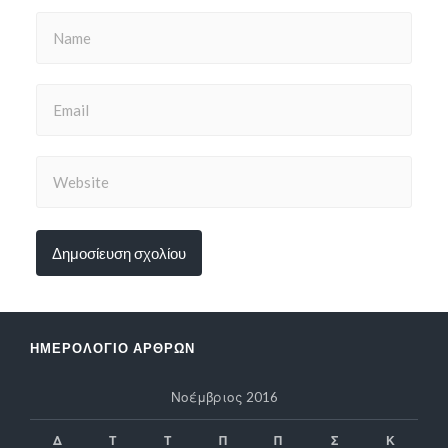
ΗΜΕΡΟΛΌΓΙΟ ΆΡΘΡΩΝ
Νοέμβριος 2016
Δ
Τ
Τ
Π
Π
Σ
Κ