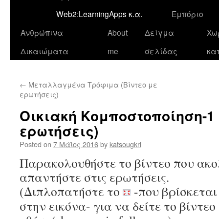
Web2:LearningApps κ.α.
Εμπόριο
Ανθρώπινα
About
Δείγμα
Χω
Δικαιώματα
me
σελίδας
κα
←
Μεταλλαγμένα Τρόφιμα (Βίντεο με
ερωτήσεις)
Οικιακή Κομποστοποίηση-1 
ερωτήσεις)
Posted on
7 Μάϊος 2016
by
katsougkri
Παρακολουθήστε το βίντεο που ακο
απαντήστε στις ερωτήσεις.
(Διπλοπατήστε το
-που βρίσκεται
στην εικόνα- για να δείτε το βίντε