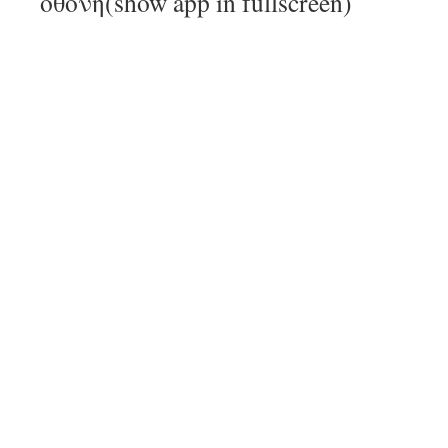
οθόνη(show app in fullscreen)