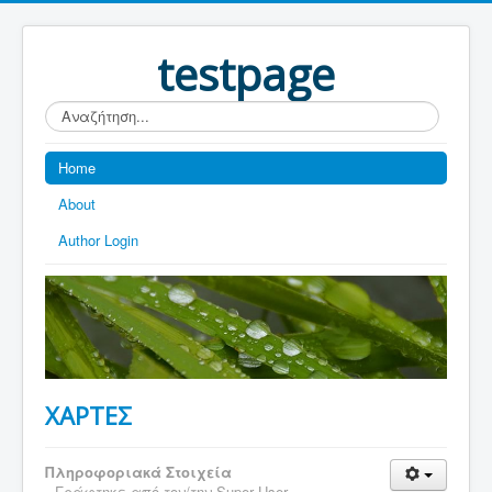
testpage
Αναζήτηση...
Home
About
Author Login
ΧΑΡΤΕΣ
Πληροφοριακά Στοιχεία
Γράφτηκε από τον/την
Super User