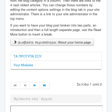
from the blog category in a column. Then there are links to the
4 nest oldest articles. You can change those numbers by
editing the content options settings in the blog tab in your site
administrator. There is a link to your site administrator in the
top menu.
If you want to have your blog post broken into two parts, an
introduction and then a full length separate page, use the Read
More button to insert a break.
Διαβάστε περισσότερα: About your home page
ΤΑ ΠΡΟΤΥΠΑ ΣΟΥ
Your Modules
Σελίδα 1 από 2
Βρίσκεστε εδώ:
Αρχική