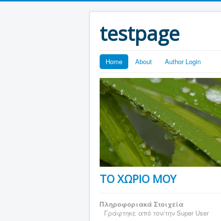
testpage
Home
About
Author Login
ΤΟ ΧΩΡΙΟ ΜΟΥ
Πληροφοριακά Στοιχεία
Γράφτηκε από τον/την
Super User