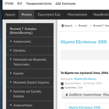
ΥΠΑΙΘ
ΙΕΠ
Περιφερειακή Δ/νση
ΔΔΕ Καστοριάς
Αρχική
Φυσική
Ερευνητική Εργ.
Ηλεκτρολογία
Νομοθεσία
Αρχική
Φυσική
Φυσική Γ Λυκ
Φυσική Γ Λυκείου
(Κατεύθυνσης)
Θέματα Εξετάσεων 2005
Ανακοινώσεις
Εξετάσεις
Ηλεκτρικές και Μηχανικές
Ταλαντώσεις
Τα θέματα του σχολικού έτους 2004
Κύματα
Κατηγορία:
Θέματα Εξετάσεων
Μηχανική Στερεού Σώματος
Δημοσιεύθηκε : 23 Ιούνιος 2014
Εμφανίσεις: 214
Κρούσεις και Σχετικές
Διαβάστε περισσότερα: Θέ
Κινήσεις
Αναγνωστήριο
Θέματα Εξετάσεων 2006