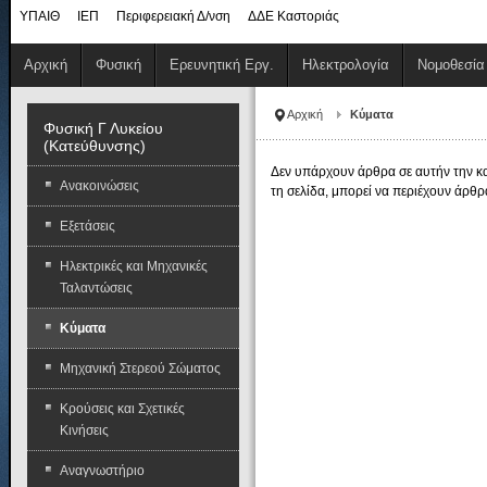
ΥΠΑΙΘ
ΙΕΠ
Περιφερειακή Δ/νση
ΔΔΕ Καστοριάς
Αρχική
Φυσική
Ερευνητική Εργ.
Ηλεκτρολογία
Νομοθεσία
Αρχική
Κύματα
Φυσική Γ Λυκείου
(Κατεύθυνσης)
Δεν υπάρχουν άρθρα σε αυτήν την κα
Ανακοινώσεις
τη σελίδα, μπορεί να περιέχουν άρθρ
Εξετάσεις
Ηλεκτρικές και Μηχανικές
Ταλαντώσεις
Κύματα
Μηχανική Στερεού Σώματος
Κρούσεις και Σχετικές
Κινήσεις
Αναγνωστήριο