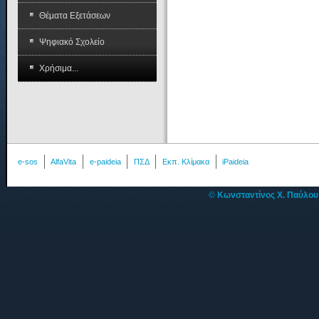
Θέματα Εξετάσεων
Ψηφιακό Σχολείο
Χρήσιμα...
e-sos
AlfaVita
e-paideia
ΠΣΔ
Εκπ. Κλίμακα
iPaideia
©
Κωνσταντίνος Χ. Παύλο