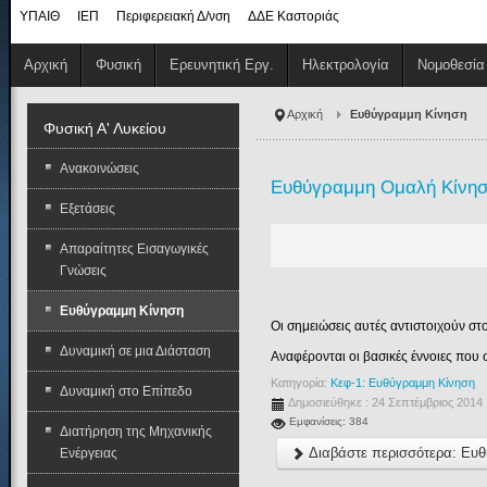
ΥΠΑΙΘ
ΙΕΠ
Περιφερειακή Δ/νση
ΔΔΕ Καστοριάς
Αρχική
Φυσική
Ερευνητική Εργ.
Ηλεκτρολογία
Νομοθεσία
Αρχική
Ευθύγραμμη Κίνηση
Φυσική Α' Λυκείου
Ανακοινώσεις
Ευθύγραμμη Ομαλή Κίνη
Εξετάσεις
Απαραίτητες Εισαγωγικές
Γνώσεις
Ευθύγραμμη Κίνηση
Οι σημειώσεις αυτές αντιστοιχούν στ
Δυναμική σε μια Διάσταση
Αναφέρονται οι βασικές έννοιες που 
Κατηγορία:
Κεφ-1: Ευθύγραμμη Κίνηση
Δυναμική στο Επίπεδο
Δημοσιεύθηκε : 24 Σεπτέμβριος 2014
Εμφανίσεις: 384
Διατήρηση της Μηχανικής
Διαβάστε περισσότερα: Ευ
Ενέργειας