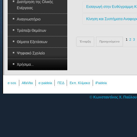
Διατήρηση της Ολικής
Εισαγωγή στην Ευθύγραμμη Κ
Ενέργειας
Κίνηση και Συστήματα Αναφορ
Αναγνωστήριο
Τράπεζα Θεμάτων
1
2
3
Θέματα Εξετάσεων
Έναρξη
Προηγούμενο
Ψηφιακό Σχολείο
Χρήσιμα...
e-sos
AlfaVita
e-paideia
ΠΣΔ
Εκπ. Κλίμακα
iPaideia
©
Κωνσταντίνος Χ. Παύλο