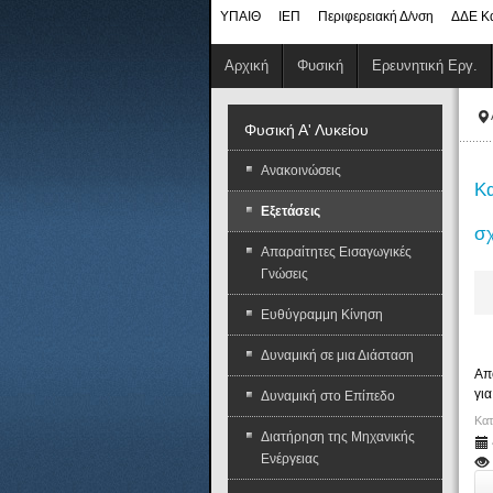
ΥΠΑΙΘ
ΙΕΠ
Περιφερειακή Δ/νση
ΔΔΕ Κ
Αρχική
Φυσική
Ερευνητική Εργ.
Φυσική Α' Λυκείου
Ανακοινώσεις
Κα
Εξετάσεις
σχ
Απαραίτητες Εισαγωγικές
Γνώσεις
Ευθύγραμμη Κίνηση
Δυναμική σε μια Διάσταση
Απ
γι
Δυναμική στο Επίπεδο
Κατ
Διατήρηση της Μηχανικής
Ενέργειας