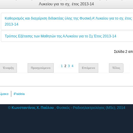
Λυκείου για το σχ. έτος 2013-14
Καθορισμός και διαχείριση διδακτέας ύλης της Φυσική Α' Λυκείου για το σχ. έτος
2013-14
Τρόπος Εξέτασης των Μαθητών της Α Λυκείου για το Σχ Έτος 2013-14
Σελίδα 2 απ
1
2
3
4
Έναρξη
Προηγούμενο
Επόμενο
Τέλος
λίμακα
iPaideia
©
Κωνσταντίνος Χ. Παύλου
, Φυσικός - Ραδιοηλεκτρολόγος (MSc), 2014