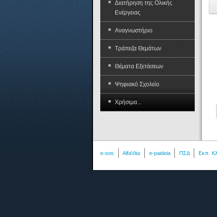
Διατήρηση της Ολικής
Ενέργειας
Αναγνωστήριο
Τράπεζα Θεμάτων
Θέματα Εξετάσεων
Ψηφιακό Σχολείο
Χρήσιμα...
e-sos
AlfaVita
e-paideia
ΠΣΔ
Εκπ. Κ