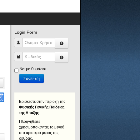
Login Form
Όνομα Χρήστη
Κωδικός
Να με θυμάσαι
Σύνδεση
Βρίσκεστε στην περιοχή της
υ
Φυσικής Γενικής Παιδείας
της Α τάξης
.
Πλοηγηθείτε
χρησιμοποιώντας το μενού
στο αριστερό μέρος της
σελίδας.