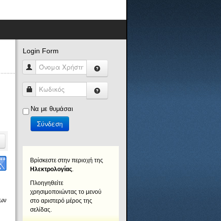
Login Form
Όνομα Χρήστη
Κωδικός
Να με θυμάσαι
Σύνδεση
Βρίσκεστε στην περιοχή της
Ηλεκτρολογίας
.
Πλοηγηθείτε
χρησιμοποιώντας το μενού
των
στο αριστερό μέρος της
σελίδας.