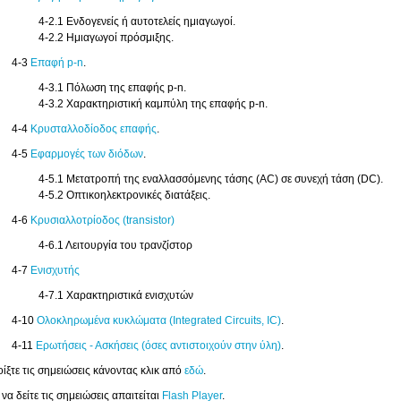
4-2.1 Ενδογενείς ή αυτοτελείς ημιαγωγοί.
4-2.2 Ημιαγωγοί πρόσμιξης.
4-3
Επαφή p-n
.
4-3.1 Πόλωση της επαφής p-n.
4-3.2 Χαρακτηριστική καμπύλη της επαφής p-n.
4-4
Κρυσταλλοδίοδος επαφής
.
4-5
Εφαρμογές των διόδων
.
4-5.1 Μετατροπή της εναλλασσόμενης τάσης (AC) σε συνεχή τάση (DC).
4-5.2 Οπτικοηλεκτρονικές διατάξεις.
4-6
Κρυσιαλλοτρίοδος (transistor)
4-6.1 Λειτουργία του τρανζίστορ
4-7
Ενισχυτής
4-7.1 Χαρακτηριστικά ενισχυτών
4-10
Ολοκληρωμένα κυκλώματα (Integrated Circuits, IC)
.
4-11
Ερωτήσεις - Ασκήσεις (όσες αντιστοιχούν στην ύλη)
.
οίξτε τις σημειώσεις κάνοντας κλικ από
εδώ
.
 να δείτε τις σημειώσεις απαιτείται
Flash Player
.