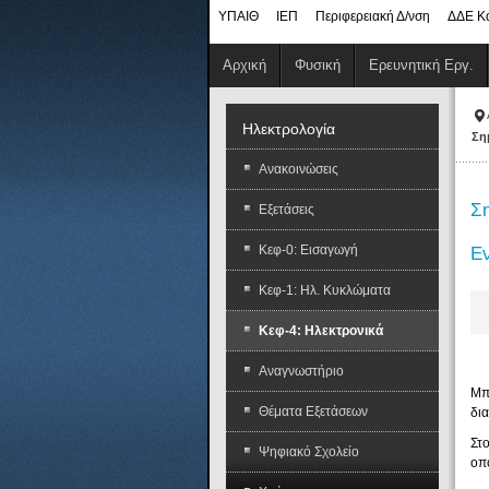
ΥΠΑΙΘ
ΙΕΠ
Περιφερειακή Δ/νση
ΔΔΕ Κ
Αρχική
Φυσική
Ερευνητική Εργ.
Ηλεκτρολογία
Ση
Ανακοινώσεις
Ση
Εξετάσεις
Κεφ-0: Εισαγωγή
Ε
Κεφ-1: Ηλ. Κυκλώματα
Κεφ-4: Ηλεκτρονικά
Αναγνωστήριο
Μπ
Θέματα Εξετάσεων
δια
Στ
Ψηφιακό Σχολείο
οπ