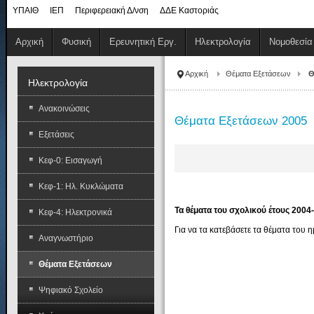
ΥΠΑΙΘ
ΙΕΠ
Περιφερειακή Δ/νση
ΔΔΕ Καστοριάς
Αρχική
Φυσική
Ερευνητική Εργ.
Ηλεκτρολογία
Νομοθεσία
Αρχική
Θέματα Εξετάσεων
Θ
Ηλεκτρολογία
Ανακοινώσεις
Θέματα Εξετάσεων 2005
Εξετάσεις
Κεφ-0: Εισαγωγή
Κεφ-1: Ηλ. Κυκλώματα
Τα θέματα του σχολικού έτους 2004
Κεφ-4: Ηλεκτρονικά
Για να τα κατεβάσετε τα θέματα του 
Αναγνωστήριο
Θέματα Εξετάσεων
Ψηφιακό Σχολείο