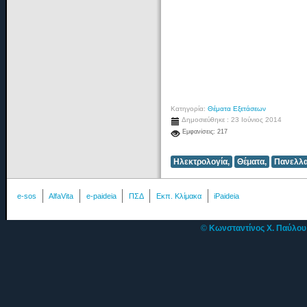
Κατηγορία:
Θέματα Εξετάσεων
Δημοσιεύθηκε : 23 Ιούνιος 2014
Εμφανίσεις: 217
Ηλεκτρολογία,
Θέματα,
Πανελλα
e-sos
AlfaVita
e-paideia
ΠΣΔ
Εκπ. Κλίμακα
iPaideia
©
Κωνσταντίνος Χ. Παύλο