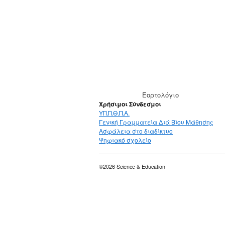
Εορτολόγιο
Χρήσιμοι Σύνδεσμοι
ΥΠ.Π.Θ.Π.Α.
Γενική Γραμματεία Διά Βίου Μάθησης
Ασφάλεια στο διαδίκτυο
Ψηφιακό σχολείο
©2026 Science & Education