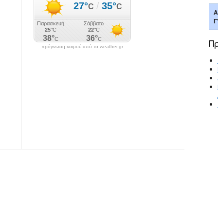
Α
Γ
Π
πρόγνωση καιρού από το weather.gr