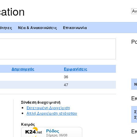
ation
ότητες
Νέα & Ανακοινώσεις
Επικοινωνία
Ρ
Δημιουργός
Εμφανίσεις
36
Ν
47
Ε
Σύνδεση διαχειριστή
Εκτεταμένη Διαχείριση
Σ
Απλή Διαχείριση ιστότοπου
Σ
Καιρός
Εκ