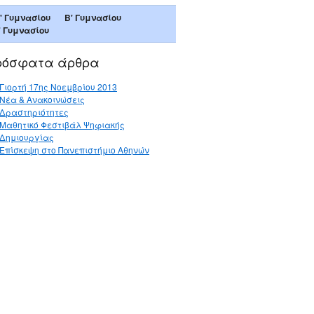
' Γυμνασίου
B' Γυμνασίου
' Γυμνασίου
ρόσφατα άρθρα
Γιορτή 17ης Νοεμβρίου 2013
Νέα & Ανακοινώσεις
Δραστηριότητες
Μαθητικό Φεστιβάλ Ψηφιακής
Δημιουργίας
Επίσκεψη στο Πανεπιστήμιο Αθηνών