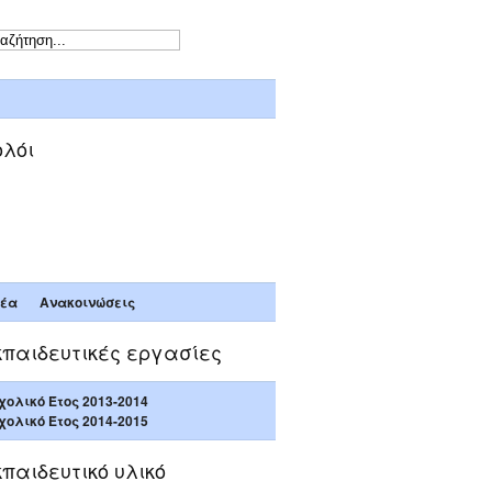
ολόι
Rhodes time
έα
Ανακοινώσεις
κπαιδευτικές εργασίες
χολικό Έτος 2013-2014
χολικό Έτος 2014-2015
παιδευτικό υλικό