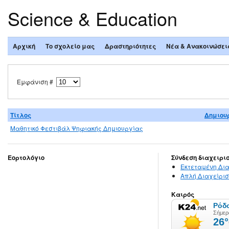
Science & Education
Αρχική
Το σχολείο μας
Δραστηριότητες
Νέα & Ανακοινώσει
Εμφάνιση #
Τίτλος
Δημιου
Μαθητικό Φεστιβάλ Ψηφιακής Δημιουργίας
Εορτολόγιο
Σύνδεση διαχειρι
Εκτεταμένη Δια
Απλή Διαχείρισ
Καιρός