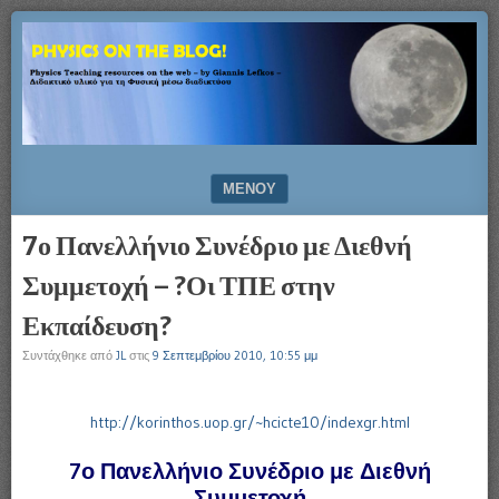
Physics
PHYSICS
Teaching
ON
resources
on
THE
the
web
BLOG!
–
ΜΕΝΟΎ
by
Giannis
ΜΕΤΆΒΑΣΗ ΣΕ ΠΕΡΙΕΧΌΜΕΝΟ
7ο Πανελλήνιο Συνέδριο με Διεθνή
Lefkos
–
Συμμετοχή – ?Οι ΤΠΕ στην
Διδακτικό
υλικό
Εκπαίδευση?
για
Συντάχθηκε από
JL
στις
9 Σεπτεμβρίου 2010, 10:55 μμ
τη
Φυσική
μέσω
http://korinthos.uop.gr/~hcicte10/indexgr.html
διαδικτύου
7ο Πανελλήνιο Συνέδριο με Διεθνή
Συμμετοχή