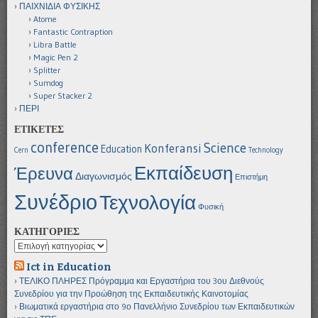
ΠΑΙΧΝΙΔΙΑ ΦΥΣΙΚΗΣ
Atome
Fantastic Contraption
Libra Battle
Magic Pen 2
Splitter
Sumdog
Super Stacker 2
ΠΕΡΙ
ΕΤΙΚΕΤΕΣ
conference
Science
Konferansi
Education
Cern
Technology
Εκπαίδευση
Έρευνα
Διαγωνισμός
Επιστήμη
Συνέδριο
Τεχνολογία
Φυσική
ΚΑΤΗΓΟΡΙΕΣ
ΚΑΤΗΓΟΡΙΕΣ
Ict in Education
ΤΕΛΙΚΟ ΠΛΗΡΕΣ Πρόγραμμα και Εργαστήρια του 3ου Διεθνούς
Συνεδρίου για την Προώθηση της Εκπαιδευτικής Καινοτομίας
Βιωματικά εργαστήρια στο 9ο Πανελλήνιο Συνεδρίου των Εκπαιδευτικών