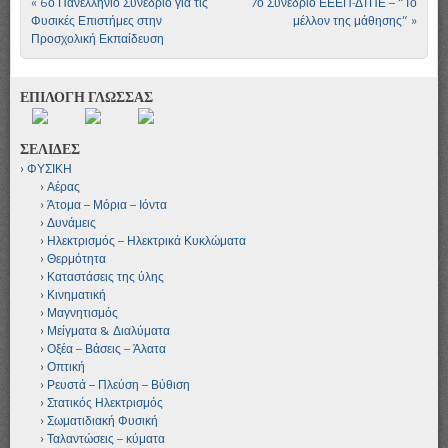
«
6ο Πανελλήνιο Συνέδριο για τις
7ο Συνέδριο ΕΕΕΠ-ΔΤΠΕ – “Το
Πλοήγηση άρθρων
Φυσικές Επιστήμες στην
μέλλον της μάθησης”
»
Προσχολική Εκπαίδευση
ΕΠΙΛΟΓΗ ΓΛΩΣΣΑΣ
ΣΕΛΙΔΕΣ
ΦΥΣΙΚΗ
Αέρας
Άτομα – Μόρια – Ιόντα
Δυνάμεις
Ηλεκτρισμός – Ηλεκτρικά Κυκλώματα
Θερμότητα
Καταστάσεις της ύλης
Κινηματική
Μαγνητισμός
Μείγματα & Διαλύματα
Οξέα – Βάσεις – Άλατα
Οπτική
Ρευστά – Πλεύση – Βύθιση
Στατικός Ηλεκτρισμός
Σωματιδιακή Φυσική
Ταλαντώσεις – κύματα