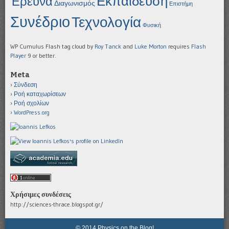
Εκπαίδευση
Έρευνα
Διαγωνισμός
Επιστήμη
Συνέδριο
Τεχνολογία
Φυσική
WP Cumulus Flash tag cloud by
Roy Tanck
and
Luke Morton
requires
Flash
Player
9 or better.
Meta
Σύνδεση
Ροή καταχωρίσεων
Ροή σχολίων
WordPress.org
Χρήσιμες συνδέσεις
http://sciences-thrace.blogspot.gr/
© 2014 Physics on the Blog!