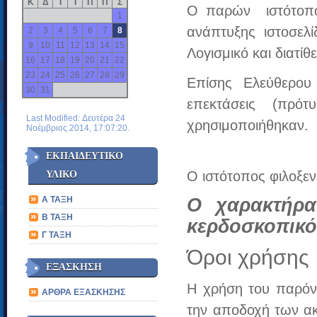
Κ
Δ
Τ
Τ
Π
Π
Σ
Ο παρών ιστότοπο
1
ανάπτυξης ιστοσελ
2
3
4
5
6
7
8
9
10
11
12
13
14
15
Λογισμικό και διατί
16
17
18
19
20
21
22
23
24
25
26
27
28
29
Επίσης Ελεύθερου
30
31
επεκτάσεις (πρό
Last Modified: Δευτέρα 24
χρησιμοποιήθηκαν.
Νοέμβριος 2014, 17:07:20.
ΕΚΠΑΙΔΕΥΤΙΚΟ
Ο ιστότοπος φιλοξεν
ΥΛΙΚΟ
Ο χαρακτήρας
Α ΤΑΞΗ
Β ΤΑΞΗ
κερδοσκοπικό
Γ ΤΑΞΗ
Όροι χρήσης
ΕΞΑΣΚΗΣΗ
Η χρήση του παρόντ
ΑΡΘΡΑ ΕΞΑΣΚΗΣΗΣ
την αποδοχή των ακ