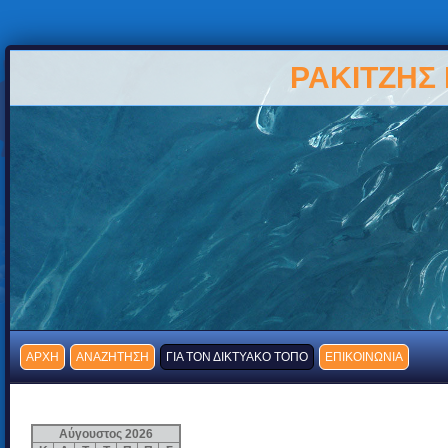
ΡΑΚΙΤΖΗΣ
ΑΡΧΗ
ΑΝΑΖΗΤΗΣΗ
ΓΙΑ ΤΟΝ ΔΙΚΤΥΑΚΟ ΤΟΠΟ
ΕΠΙΚΟΙΝΩΝΙΑ
Αύγουστος 2026