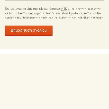
Επιτρέπονται τα εξής στοιχεία και ιδιότητες
HTML
:
<a href="" title="">
<abbr title=""> <acronym title=""> <b> <blockquote cite=""> <cite>
<code> <del datetime=""> <em> <i> <q cite=""> <s> <strike> <strong>