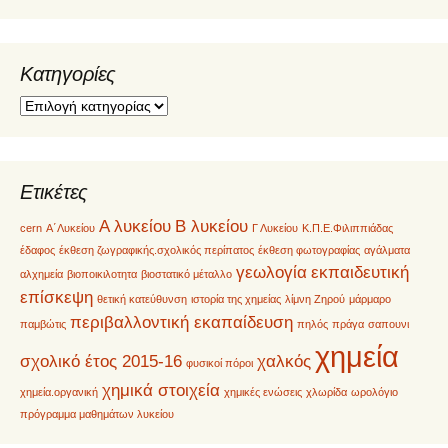
Kατηγορίες
Kατηγορίες
Ετικέτες
Α λυκείου
Β λυκείου
cern
Α΄Λυκείου
Γ Λυκείου
Κ.Π.Ε.Φιλιππιάδας
έδαφος
έκθεση ζωγραφικής.σχολικός περίπατος
έκθεση φωτογραφίας
αγάλματα
γεωλογία
εκπαιδευτική
αλχημεία
βιοποικιλοτητα
βιοστατικό μέταλλο
επίσκεψη
θετική κατεύθυνση
ιστορία της χημείας
λίμνη Ζηρού
μάρμαρο
περιβαλλοντική εκαπαίδευση
παμβώτις
πηλός
πράγα
σαπουνι
χημεία
σχολικό έτος 2015-16
χαλκός
φυσικοί πόροι
χημικά στοιχεία
χημεία.οργανική
χημικές ενώσεις
χλωρίδα
ωρολόγιο
πρόγραμμα μαθημάτων λυκείου