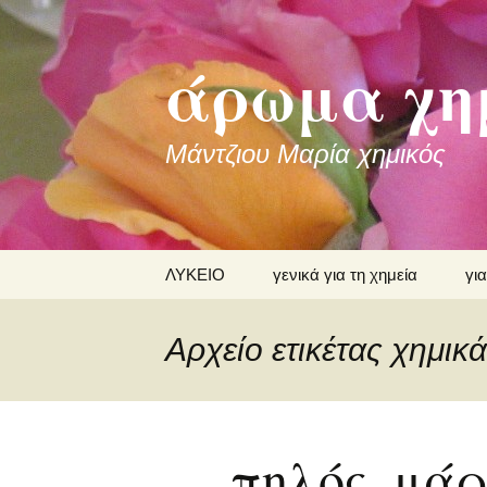
άρωμα χη
Μάντζιου Μαρία χημικός
Μετάβαση σε περιεχόμενο
ΛΥΚΕΙΟ
γενικά για τη χημεία
γι
Α΄Λυκείου
ιστορία της χημείας
9ο
Αρχείο ετικέτας χημικά
Β΄Λυκείου
χημικά στοιχεία
Γ΄Λυκείου
πηλός, μάρ