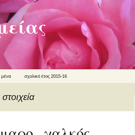
μείας
α μένα
σχολικό έτος 2015-16
 ΓΕΛ
 στοιχεία
μαρο , χαλκός