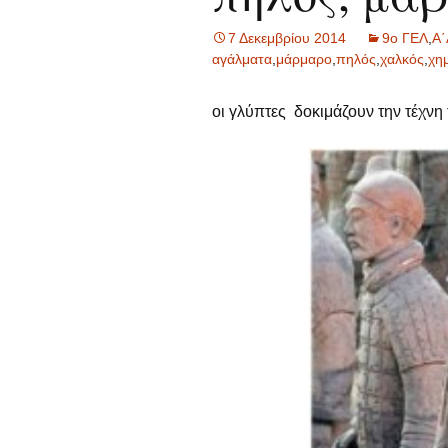
7 Δεκεμβρίου 2014
9ο ΓΕΛ
,
Α΄
αγάλματα
,
μάρμαρο
,
πηλός
,
χαλκός
,
χημ
οι γλύπτες δοκιμάζουν την τέχνη