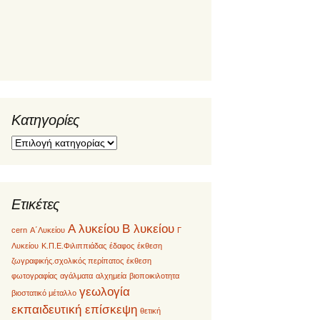
Kατηγορίες
Kατηγορίες
Ετικέτες
Α λυκείου
Β λυκείου
cern
Α΄Λυκείου
Γ
Λυκείου
Κ.Π.Ε.Φιλιππιάδας
έδαφος
έκθεση
ζωγραφικής.σχολικός περίπατος
έκθεση
φωτογραφίας
αγάλματα
αλχημεία
βιοποικιλοτητα
γεωλογία
βιοστατικό μέταλλο
εκπαιδευτική επίσκεψη
θετική