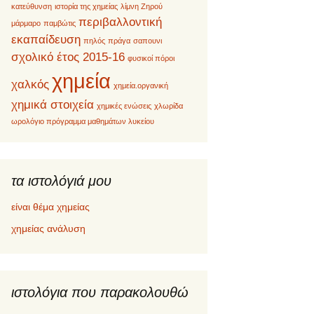
κατεύθυνση
ιστορία της χημείας
λίμνη Ζηρού
περιβαλλοντική
μάρμαρο
παμβώτις
εκαπαίδευση
πηλός
πράγα
σαπουνι
σχολικό έτος 2015-16
φυσικοί πόροι
χημεία
χαλκός
χημεία.οργανική
χημικά στοιχεία
χημικές ενώσεις
χλωρίδα
ωρολόγιο πρόγραμμα μαθημάτων λυκείου
τα ιστολόγιά μου
είναι θέμα χημείας
χημείας ανάλυση
ιστολόγια που παρακολουθώ