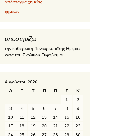
απόσταγμα χημείας
χημικός
υποστηρίζω
την καθιερωση Πανευρωπαϊκης Ημερας
κατα του Σχολικου Εκφοβισμου
Αυγούστου 2026
Δ
Τ
Τ
Π
Π
Σ
Κ
1
2
3
4
5
6
7
8
9
10
11
12
13
14
15
16
17
18
19
20
21
22
23
24
25
26
27
28
29
30