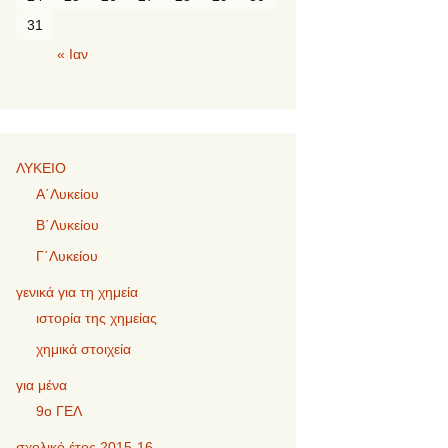
31
« Ιαν
ΛΥΚΕΙΟ
Α΄Λυκείου
Β΄Λυκείου
Γ΄Λυκείου
γενικά για τη χημεία
ιστορία της χημείας
χημικά στοιχεία
για μένα
9ο ΓΕΛ
σχολικό έτος 2015-16