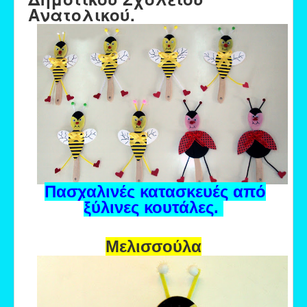
Ανατολικού.
Πασχαλινές κατασκευές από
ξύλινες κουτάλες.
Μ
ελισσούλα