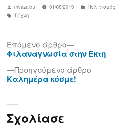
Συντάχθηκε
Αναρτήθηκε
mvazaiou
01/08/2019
Πολιτισμός
από
Ετικέτες:
σε
Τέχνη
Επόμενο
Επόμενο άρθρο
άρθρο:
Φιλαναγνωσία στην Έκτη
Πλοήγηση
Προηγούμεν
Προηγούμενο άρθρο
άρθρων
άρθρο:
Καλημέρα κόσμε!
Σχολίασε