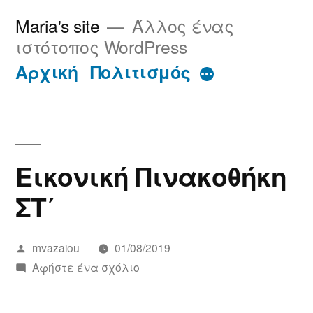
Μετάβαση
Maria's site
Άλλος ένας
στο
ιστότοπος WordPress
περιεχόμενο
Περισσότερα
Αρχική
Πολιτισμός
Εικονική Πινακοθήκη
ΣΤ΄
Συντάχθηκε
mvazaiou
01/08/2019
από
για
Αφήστε ένα σχόλιο
το
Εικονική