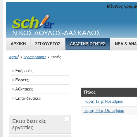
Μέγεθος γραμμ
ΝΙΚΟΣ ΔΟΥΛΟΣ-ΔΑΣΚΑΛΟΣ
ΑΡΧΙΚΉ
ΣΤΙΧΟΥΡΓΟΣ
ΔΡΑΣΤΗΡΙΌΤΗΤΕΣ
ΝΈΑ & ΑΝΑ
Αρχική
Δραστηριότητες
Εορτές
Εκδρομές
Εορτές
Αθλητικές
Τίτλος
Εκπαιδευτικές
Γιορτή 17ης Νοεμβρίου
Γιορτή 28ης Οκτωβρίου
Εκπαιδευτικές
εργασίες