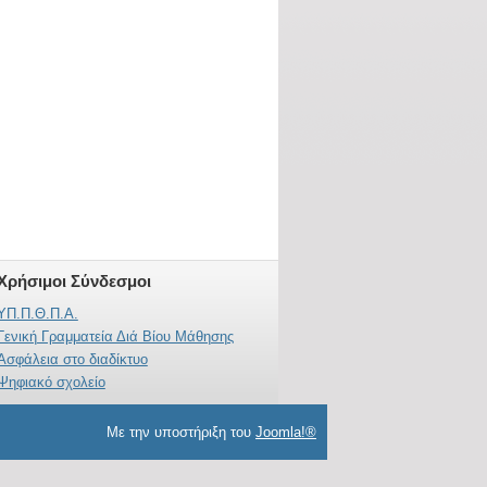
Χρήσιμοι Σύνδεσμοι
ΥΠ.Π.Θ.Π.Α.
Γενική Γραμματεία Διά Βίου Μάθησης
Ασφάλεια στο διαδίκτυο
Ψηφιακό σχολείο
Με την υποστήριξη του
Joomla!®