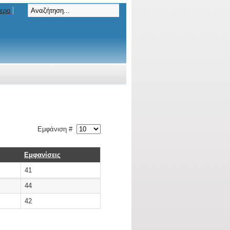
τερο
Εμφάνιση #
Εμφανίσεις
41
44
42