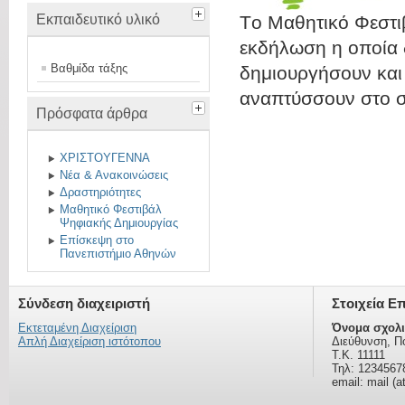
Εκπαιδευτικό υλικό
Tο Μαθητικό Φεστιβ
εκδήλωση η οποία δ
Βαθμίδα τάξης
δημιουργήσουν και
αναπτύσσουν στο σ
Πρόσφατα άρθρα
ΧΡΙΣΤΟΥΓΕΝΝΑ
Νέα & Ανακοινώσεις
Δραστηριότητες
Μαθητικό Φεστιβάλ
Ψηφιακής Δημιουργίας
Επίσκεψη στο
Πανεπιστήμιο Αθηνών
Σύνδεση διαχειριστή
Στοιχεία Ε
Εκτεταμένη Διαχείριση
Όνομα σχολι
Απλή Διαχείριση ιστότοπου
Διεύθυνση, Π
Τ.Κ. 11111
Τηλ: 1234567
email: mail (a