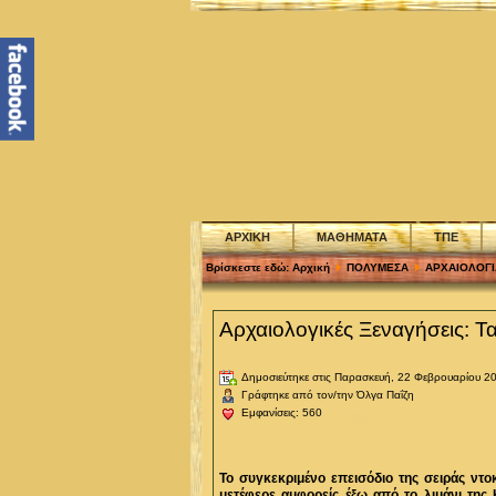
ΑΡΧΙΚΗ
ΜΑΘΗΜΑΤΑ
ΤΠΕ
Βρίσκεστε εδώ:
Αρχική
ΠΟΛΥΜΕΣΑ
ΑΡΧΑΙΟΛΟΓΙ
Αρχαιολογικές Ξεναγήσεις: Τ
Δημοσιεύτηκε στις Παρασκευή, 22 Φεβρουαρίου 2
Γράφτηκε από τον/την Όλγα Παΐζη
Εμφανίσεις: 560
Το συγκεκριμένο επεισόδιο της σειράς ντ
μετέφερε αμφορείς έξω από το λιμάνι της