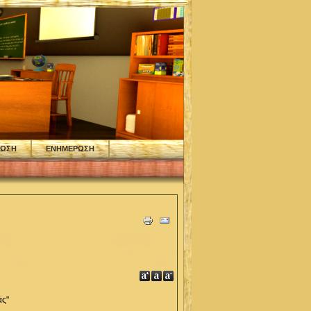
ΦΩΣΗ
ΕΝΗΜΕΡΩΣΗ
άς"