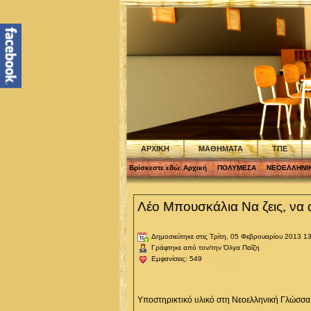
ΑΡΧΙΚΗ
ΜΑΘΗΜΑΤΑ
ΤΠΕ
Βρίσκεστε εδώ:
Αρχική
ΠΟΛΥΜΕΣΑ
ΝΕΟΕΛΛΗΝΙ
Λέο Μπουσκάλια Να ζεις, να 
Δημοσιεύτηκε στις Τρίτη, 05 Φεβρουαρίου 2013 1
Γράφτηκε από τον/την Όλγα Παΐζη
Εμφανίσεις: 549
Υποστηρικτικό υλικό στη Νεοελληνική Γλώσσα Β