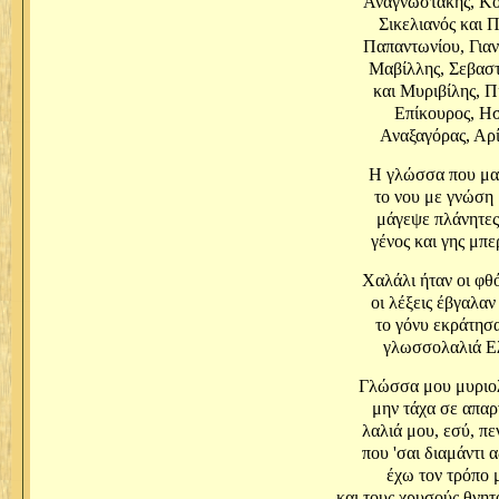
Αναγνωστάκης, Κο
Σικελιανός και 
Παπαντωνίου, Γιαν
Μαβίλλης, Σεβαστ
και Μυριβίλης, Π
Επίκουρος, Ησ
Αναξαγόρας, Αρί
Η γλώσσα που μας
το νου με γνώση 
μάγεψε πλάνητες
γένος και γης μπε
Χαλάλι ήταν οι φθό
οι λέξεις έβγαλαν
το γόνυ εκράτησα
γλωσσολαλιά Ελ
Γλώσσα μου μυριο
μην τάχα σε απαρ
λαλιά μου, εσύ, π
που 'σαι διαμάντι 
έχω τον τρόπο 
και τους χρυσούς θνη