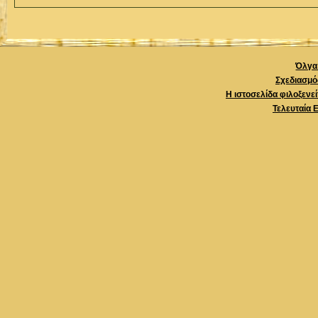
Όλγα 
Σχεδιασμό
Η ιστοσελίδα φιλοξενε
Τελευταία 