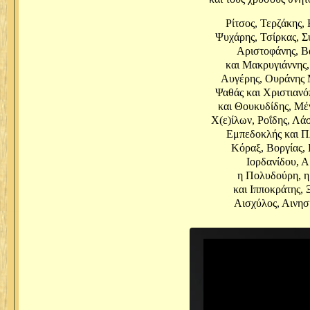
Ρίτσος, Τερζάκης,
Ψυχάρης, Τσίρκας, Σ
Αριστοφάνης, Β
και Μακρυγιάννης,
Αυγέρης, Ουράνης Μ
Ψαθάς και Χριστιαν
και Θουκυδίδης, Μέ
Χ(ε)ίλων, Ροΐδης, Λά
Εμπεδοκλής και Π
Κόραξ, Βοργίας, 
Ιορδανίδου, Α
η Πολυδούρη, η
και Ιπποκράτης,
Αισχύλος, Αινησ