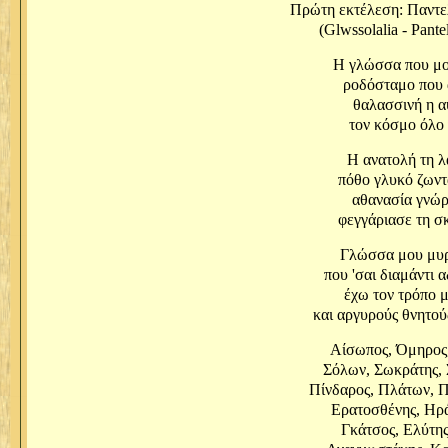
Πρώτη εκτέλεση: Παντε
(Glwssolalia - Pantel
Η γλώσσα που μο
ροδόσταμο που 
θαλασσινή η αύ
τον κόσμο όλο 
Η ανατολή τη λ
πόθο γλυκό ζωντ
αθανασία γνώρ
φεγγάριασε τη σ
Γλώσσα μου μυρ
που 'σαι διαμάντι 
έχω τον τρόπο 
και αργυρούς θνητού
Αίσωπος, Όμηρος,
Σόλων, Σωκράτης, 
Πίνδαρος, Πλάτων, Π
Ερατοσθένης, Ηρά
Γκάτσος, Ελύτης